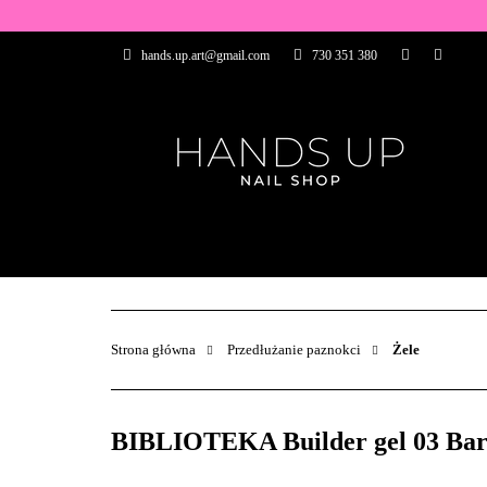
WSZYSTKIE PRO
hands.up.art@gmail.com
730 351 380
PRZEDŁUŻANIE P
PĘDZELKI
FR
PRODUCENCI
WSZYSTKIE PRODUKTY
BAZY I TOP
ZDOBIENIA
PĘDZELKI
Strona główna
Przedłużanie paznokci
Żele
BIBLIOTEKA Builder gel 03 Bare 