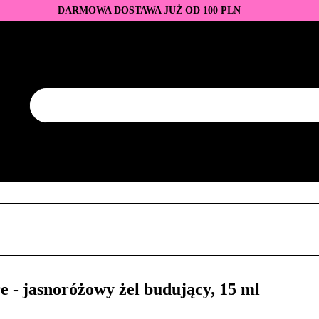
DARMOWA DOSTAWA JUŻ OD 100 PLN
DUKTY
BAZY I TOPY
LAKIERY HYBRYDOWE
AZNOKCI
JEDNORAZOWE
PROMOCJE
PŁYNY
EZY
AKCESORIA
NOWOŚCI
NEW OF THE WEE
KONTAKT
Y
LAKIERY HYBRYDOWE
PRZEDŁUŻANIE PAZNOKCI
FREZY
AKCESORIA
NOWOŚCI
NEW OF THE WEEK
P
- jasnoróżowy żel budujący, 15 ml