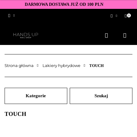
DARMOWA DOSTAWA JUŻ OD 100 PLN
0
Zaloguj się
Zarejestruj się
Dodaj zgłoszenie
Zgody cookies
Strona główna
Lakiery hybrydowe
TOUCH
Kategorie
Szukaj
TOUCH