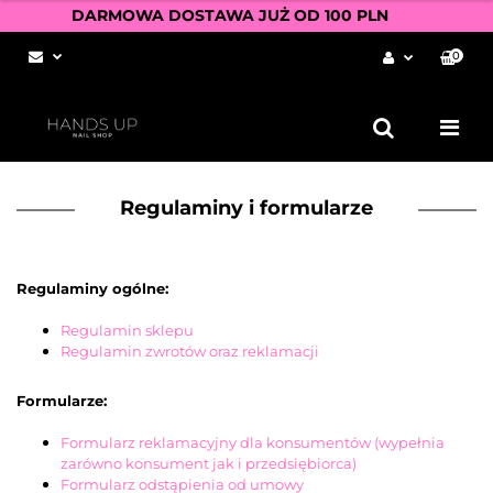
DARMOWA DOSTAWA JUŻ OD 100 PLN
0
Zaloguj się
Zarejestruj się
Dodaj zgłoszenie
Zgody cookies
Regulaminy i formularze
Regulaminy ogólne:
Regulamin sklepu
Regulamin zwrotów oraz reklamacji
Formularze:
Formularz reklamacyjny dla konsumentów (wypełnia
zarówno konsument jak i przedsiębiorca)
Formularz odstąpienia od umowy