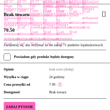
Brak towaru
70.50
Zarejestruj się, aby otrzymać za ten zakup 71 punktów lojalnościowych.
Powiadom gdy produkt będzie dostępny
Opinie
brak ocen
(dodaj)
Wysyłka w ciągu
24 godziny
Cena przesyłki od
7.99
Dostępność
Brak towaru
ZADAJ PYTANIE