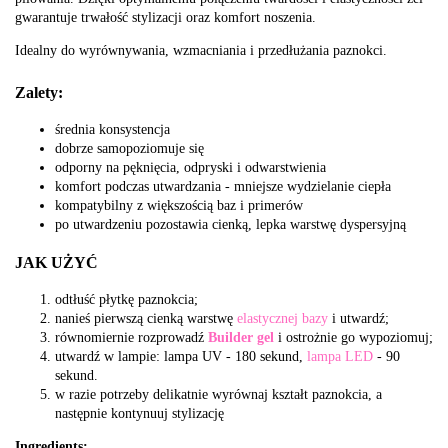
gwarantuje trwałość stylizacji oraz komfort noszenia.
Idealny do wyrównywania, wzmacniania i przedłużania paznokci.
Zalety:
średnia konsystencja
dobrze samopoziomuje się
odporny na pęknięcia, odpryski i odwarstwienia
komfort podczas utwardzania - mniejsze wydzielanie ciepła
kompatybilny z większością baz i primerów
po utwardzeniu pozostawia cienką, lepka warstwę dyspersyjną
JAK UŻYĆ
odtłuść płytkę paznokcia;
nanieś pierwszą cienką warstwę
elastycznej bazy
i utwardź;
równomiernie rozprowadź
Builder gel
i ostrożnie go wypoziomuj;
utwardź w lampie: lampa UV - 180 sekund,
lampa LED
- 90
sekund.
w razie potrzeby delikatnie wyrównaj kształt paznokcia, a
następnie kontynuuj stylizację
Ingredients: