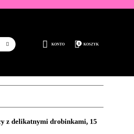
ZDOBIENIA
K
0
KONTO
KOSZYK
Zaloguj się
Zarejestruj się
JEDNORAZOWE
PROMOCJE
PŁYNY
Dodaj zgłoszenie
Zgody cookies
RODUCENCI
KONTAKT
y z delikatnymi drobinkami, 15