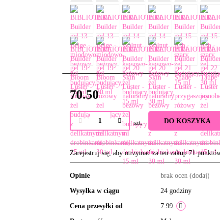
70.50
DO KOSZYKA
szt.
Zarejestruj się, aby otrzymać za ten zakup 71 punktó
Opinie
brak ocen
(dodaj)
Wysyłka w ciągu
24 godziny
Cena przesyłki od
7.99