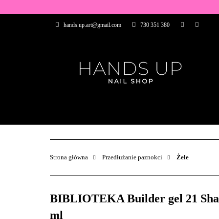
WSZYSTKIE PRO
hands.up.art@gmail.com
730 351 380
PRZEDŁUŻANIE P
PĘDZELKI
FR
PRODUCENCI
WSZYSTKIE PRODUKTY
BAZY I TOP
ZDOBIENIA
PĘDZELKI
Strona główna
Przedłużanie paznokci
Żele
BIBLIOTEKA Builder gel 21 Shade
ml