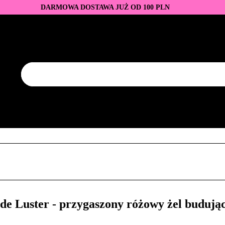
DARMOWA DOSTAWA JUŻ OD 100 PLN
DUKTY
BAZY I TOPY
LAKIERY HYBRYDOWE
AZNOKCI
JEDNORAZOWE
PROMOCJE
PŁYNY
EZY
AKCESORIA
NOWOŚCI
NEW OF THE WEE
KONTAKT
Y
LAKIERY HYBRYDOWE
PRZEDŁUŻANIE PAZNOKCI
FREZY
AKCESORIA
NOWOŚCI
NEW OF THE WEEK
P
 Luster - przygaszony różowy żel budując