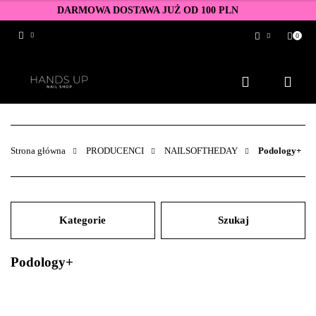
DARMOWA DOSTAWA JUŻ OD 100 PLN
0
Zaloguj się
Zarejestruj się
Dodaj zgłoszenie
Zgody cookies
Strona główna
PRODUCENCI
NAILSOFTHEDAY
Podology+
Kategorie
Szukaj
Podology+