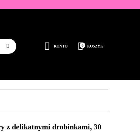
ZDOBIENIA
K
0
KONTO
KOSZYK
Zaloguj się
Zarejestruj się
JEDNORAZOWE
PROMOCJE
PŁYNY
Dodaj zgłoszenie
Zgody cookies
RODUCENCI
KONTAKT
y z delikatnymi drobinkami, 30