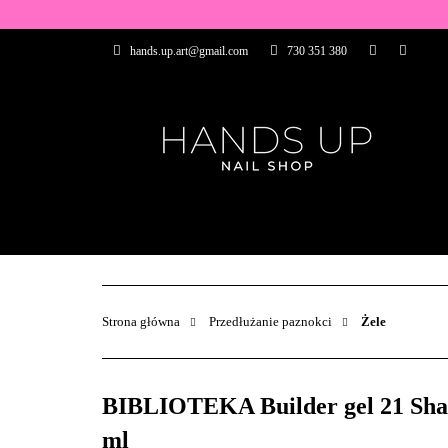
WSZYSTKIE PRO
hands.up.art@gmail.com
730 351 380
PRZEDŁUŻANIE P
PĘDZELKI
FR
PRODUCENCI
WSZYSTKIE PRODUKTY
BAZY I TOP
ZDOBIENIA
PĘDZELKI
Strona główna
Przedłużanie paznokci
Żele
BIBLIOTEKA Builder gel 21 Shade
ml