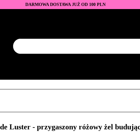
DARMOWA DOSTAWA JUŻ OD 100 PLN
DUKTY
BAZY I TOPY
LAKIERY HYBRYDOWE
AZNOKCI
JEDNORAZOWE
PROMOCJE
PŁYNY
EZY
AKCESORIA
NOWOŚCI
NEW OF THE WEE
KONTAKT
Y
LAKIERY HYBRYDOWE
PRZEDŁUŻANIE PAZNOKCI
FREZY
AKCESORIA
NOWOŚCI
NEW OF THE WEEK
P
 Luster - przygaszony różowy żel budując