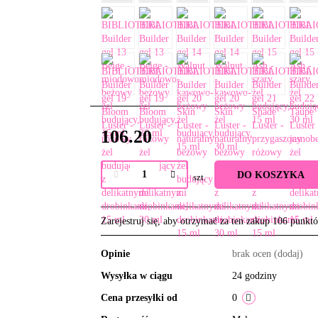
106.20
DO KOSZYKA
szt.
Zarejestruj się, aby otrzymać za ten zakup 106 punkt
Opinie
brak ocen
(dodaj)
Wysyłka w ciągu
24 godziny
Cena przesyłki od
0