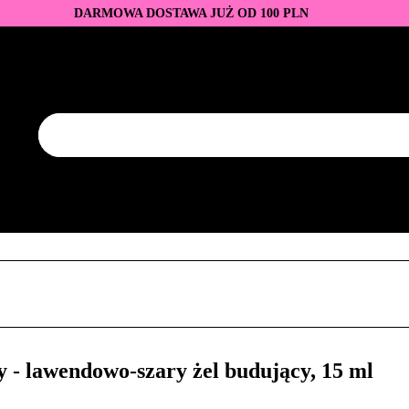
DARMOWA DOSTAWA JUŻ OD 100 PLN
DUKTY
BAZY I TOPY
LAKIERY HYBRYDOWE
AZNOKCI
JEDNORAZOWE
PROMOCJE
PŁYNY
EZY
AKCESORIA
NOWOŚCI
NEW OF THE WEE
KONTAKT
Y
LAKIERY HYBRYDOWE
PRZEDŁUŻANIE PAZNOKCI
FREZY
AKCESORIA
NOWOŚCI
NEW OF THE WEEK
P
- lawendowo-szary żel budujący, 15 ml