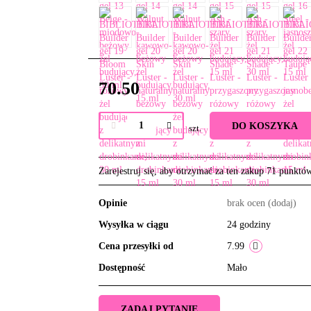
70.50
DO KOSZYKA
szt.
Zarejestruj się, aby otrzymać za ten zakup 71 punktó
Opinie
brak ocen
(dodaj)
Wysyłka w ciągu
24 godziny
Cena przesyłki od
7.99
Dostępność
Mało
ZADAJ PYTANIE