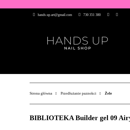
WSZYSTKIE PRO
hands.up.art@gmail.com
730 351 380
PRZEDŁUŻANIE P
PĘDZELKI
FR
PRODUCENCI
WSZYSTKIE PRODUKTY
BAZY I TOP
ZDOBIENIA
PĘDZELKI
Strona główna
Przedłużanie paznokci
Żele
BIBLIOTEKA Builder gel 09 Airy 