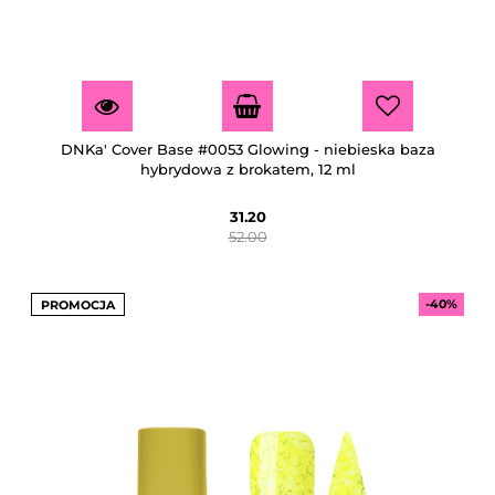
DNKa' Cover Base #0053 Glowing - niebieska baza
hybrydowa z brokatem, 12 ml
31.20
52.00
-40%
PROMOCJA