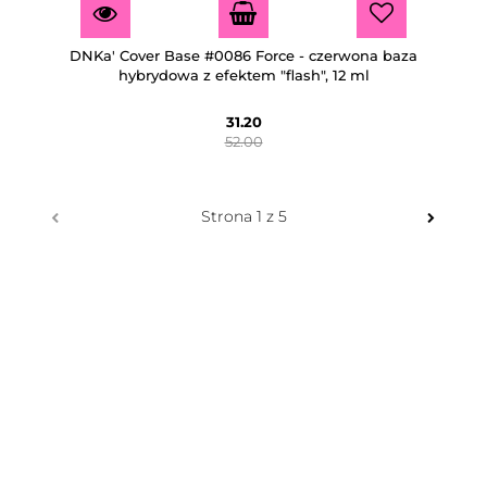
DNKa' Cover Base #0086 Force - czerwona baza
hybrydowa z efektem "flash", 12 ml
31.20
52.00