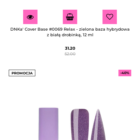
DNKa' Cover Base #0069 Relax - zielona baza hybrydowa
z białą drobinką, 12 ml
31.20
52.00
-40%
PROMOCJA