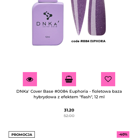
DNKa' Cover Base #0084 Euphoria - fioletowa baza
hybrydowa z efektem "flash", 12 ml
31.20
52.00
-40%
PROMOCJA