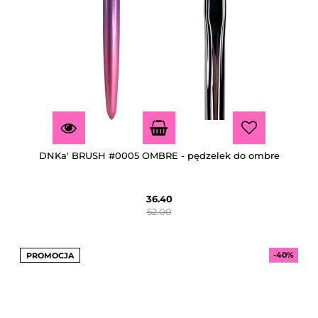
DNKa' BRUSH #0005 OMBRE - pędzelek do ombre
36.40
52.00
-40%
PROMOCJA