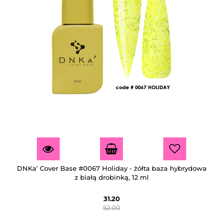
DNKa' Cover Base #0067 Holiday - żółta baza hybrydowa
z białą drobinką, 12 ml
31.20
52.00