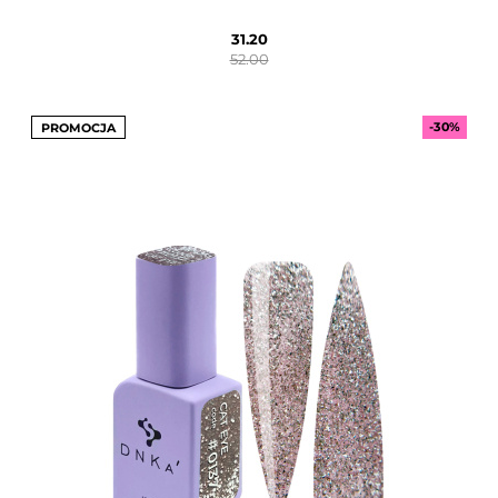
31.20
52.00
-30%
PROMOCJA