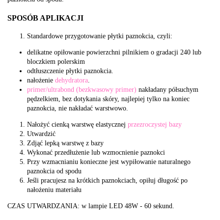
SPOSÓB APLIKACJI
Standardowe przygotowanie płytki paznokcia, czyli:
delikatne opiłowanie powierzchni pilnikiem o gradacji 240 lub
bloczkiem polerskim
odtłuszczenie płytki paznokcia.
nałożenie
dehydratora
.
primer/ultrabond (bezkwasowy primer)
nakładany półsuchym
pędzelkiem, bez dotykania skóry, najlepiej tylko na koniec
paznokcia, nie nakładać warstwowo.
Nałożyć cienką warstwę elastycznej
przezroczystej bazy
Utwardzić
Zdjąć lepką warstwę z bazy
Wykonać przedłużenie lub wzmocnienie paznokci
Przy wzmacnianiu konieczne jest wypiłowanie naturalnego
paznokcia od spodu
Jeśli pracujesz na krótkich paznokciach, opiłuj długość po
nałożeniu materiału
CZAS UTWARDZANIA: w lampie LED 48W - 60 sekund.