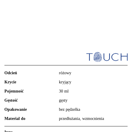
Odcień
różowy
Krycie
kryjący
Pojemność
30 ml
Gęstość
gęsty
Opakowanie
bez pędzelka
Material do
przedłużania, wzmocnienia