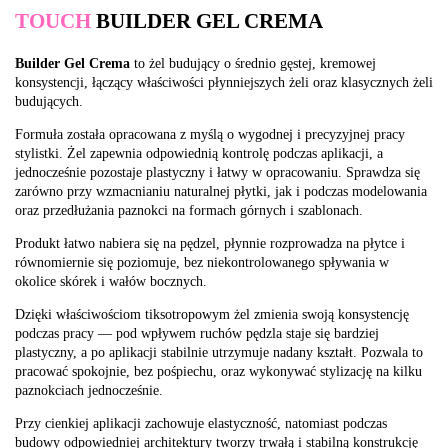
TOUCH
BUILDER GEL CREMA
Builder Gel Crema
to żel budujący o średnio gęstej, kremowej
konsystencji, łączący właściwości płynniejszych żeli oraz klasycznych żeli
budujących.
Formuła została opracowana z myślą o wygodnej i precyzyjnej pracy
stylistki. Żel zapewnia odpowiednią kontrolę podczas aplikacji, a
jednocześnie pozostaje plastyczny i łatwy w opracowaniu. Sprawdza się
zarówno przy wzmacnianiu naturalnej płytki, jak i podczas modelowania
oraz przedłużania paznokci na formach górnych i szablonach.
Produkt łatwo nabiera się na pędzel, płynnie rozprowadza na płytce i
równomiernie się poziomuje, bez niekontrolowanego spływania w
okolice skórek i wałów bocznych.
Dzięki właściwościom tiksotropowym żel zmienia swoją konsystencję
podczas pracy — pod wpływem ruchów pędzla staje się bardziej
plastyczny, a po aplikacji stabilnie utrzymuje nadany kształt. Pozwala to
pracować spokojnie, bez pośpiechu, oraz wykonywać stylizację na kilku
paznokciach jednocześnie.
Przy cienkiej aplikacji zachowuje elastyczność, natomiast podczas
budowy odpowiedniej architektury tworzy trwałą i stabilną konstrukcję