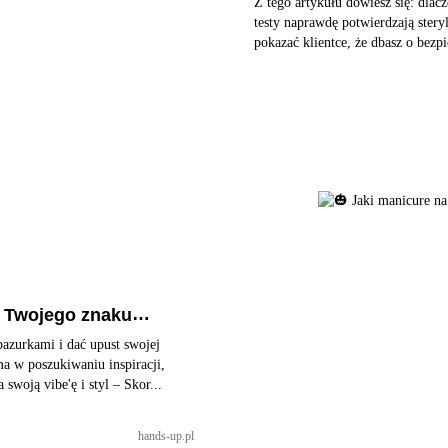
Z tego artykułu dowiesz się: dlaczego same wskaźniki na torebkach to za mało, a jakie
testy naprawdę potwierdzają ster
pokazać klientce, że dbasz o bezp
g Twojego znaku
azurkami i dać upust swojej
a w poszukiwaniu inspiracji,
woją vibe'ę i styl – Skor...
hands-up.pl