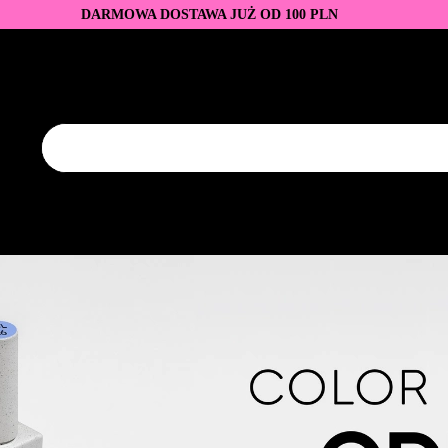
DARMOWA DOSTAWA JUŻ OD 100 PLN
DUKTY
BAZY I TOPY
LAKIERY HYBRYDOWE
AZNOKCI
JEDNORAZOWE
PROMOCJE
PŁYNY
EZY
AKCESORIA
NOWOŚCI
NEW OF THE WEE
KONTAKT
Y
LAKIERY HYBRYDOWE
PRZEDŁUŻANIE PAZNOKCI
FREZY
AKCESORIA
NOWOŚCI
NEW OF THE WEEK
P