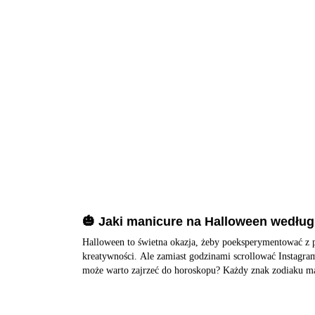
🎃 Jaki manicure na Halloween wedłu
zodiaku?
Halloween to świetna okazja, żeby poeksperymentować z p
kreatywności. Ale zamiast godzinami scrollować Instagram
może warto zajrzeć do horoskopu? Każdy znak zodiaku ma s