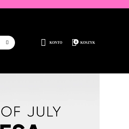
ZDOBIENIA
K
0
KONTO
KOSZYK
Zaloguj się
Zarejestruj się
JEDNORAZOWE
PROMOCJE
PŁYNY
Dodaj zgłoszenie
Zgody cookies
RODUCENCI
KONTAKT