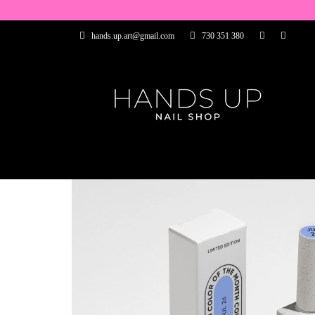
WSZYSTKIE PRO
hands.up.art@gmail.com
730 351 380
PRZEDŁUŻANIE P
PĘDZELKI
FR
PRODUCENCI
WSZYSTKIE PRODUKTY
BAZY I TOP
ZDOBIENIA
PĘDZELKI