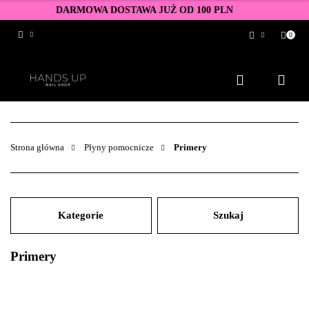
DARMOWA DOSTAWA JUŻ OD 100 PLN
0
Zaloguj się
Zarejestruj się
Dodaj zgłoszenie
Zgody cookies
Strona główna
Płyny pomocnicze
Primery
Kategorie
Szukaj
Primery