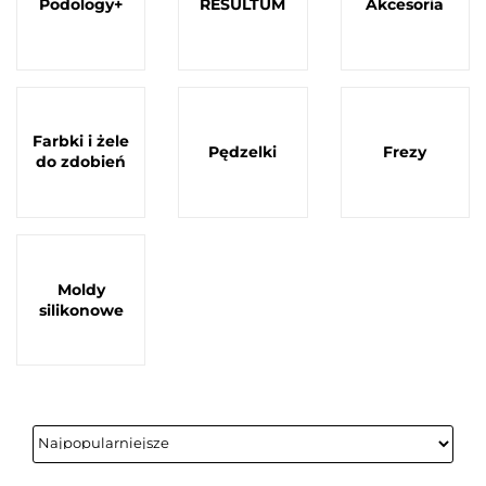
Podology+
RESULTUM
Akcesoria
Farbki i żele
Pędzelki
Frezy
do zdobień
Moldy
silikonowe