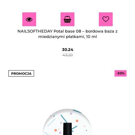
NAILSOFTHEDAY Potal base 08 – bordowa baza z
miedzianymi płatkami, 10 ml
30.24
43.20
-30%
PROMOCJA