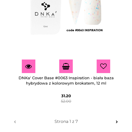
DNKa' Cover Base #0063 Inspiration - biała baza
hybrydowa z kolorowym brokatem, 12 ml
31.20
52.00