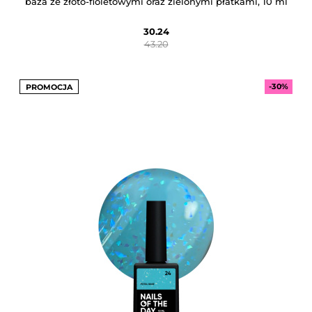
baza ze złoto-fioletowymi oraz zielonymi płatkami, 10 ml
30.24
43.20
-30%
PROMOCJA