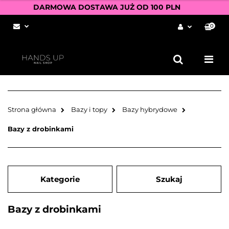
DARMOWA DOSTAWA JUŻ OD 100 PLN
0
Zaloguj się
Zarejestruj się
Dodaj zgłoszenie
Zgody cookies
Strona główna
Bazy i topy
Bazy hybrydowe
Bazy z drobinkami
Kategorie
Szukaj
Bazy z drobinkami