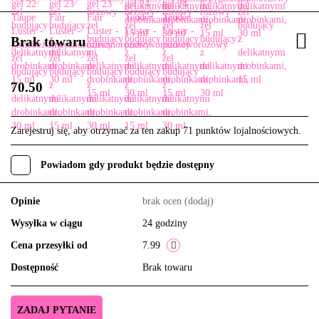
Brak towaru
70.50
Zarejestruj się, aby otrzymać za ten zakup 71 punktów lojalnościowych.
Powiadom gdy produkt będzie dostępny
Opinie
brak ocen
(dodaj)
Wysyłka w ciągu
24 godziny
Cena przesyłki od
7.99
Dostępność
Brak towaru
ZADAJ PYTANIE