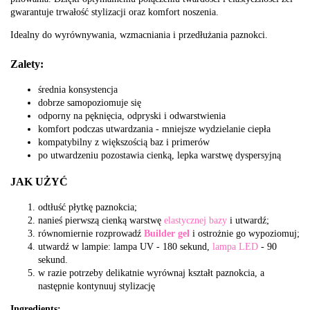
gwarantuje trwałość stylizacji oraz komfort noszenia.
Idealny do wyrównywania, wzmacniania i przedłużania paznokci.
Zalety:
średnia konsystencja
dobrze samopoziomuje się
odporny na pęknięcia, odpryski i odwarstwienia
komfort podczas utwardzania - mniejsze wydzielanie ciepła
kompatybilny z większością baz i primerów
po utwardzeniu pozostawia cienką, lepka warstwę dyspersyjną
JAK UŻYĆ
odtłuść płytkę paznokcia;
nanieś pierwszą cienką warstwę
elastycznej bazy
i utwardź;
równomiernie rozprowadź
Builder gel
i ostrożnie go wypoziomuj;
utwardź w lampie: lampa UV - 180 sekund,
lampa LED
- 90
sekund.
w razie potrzeby delikatnie wyrównaj kształt paznokcia, a
następnie kontynuuj stylizację
Ingredients: