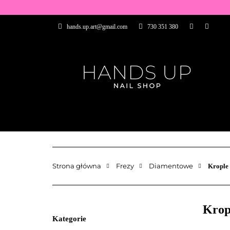
WSZYSTKIE PRO
hands.up.art@gmail.com
730 351 380
PRZEDŁUŻANIE P
PĘDZELKI
FR
PRODUCENCI
WSZYSTKIE PRODUKTY
BAZY I TOP
ZDOBIENIA
PĘDZELKI
Strona główna
Frezy
Diamentowe
Krople 
Krop
Kategorie