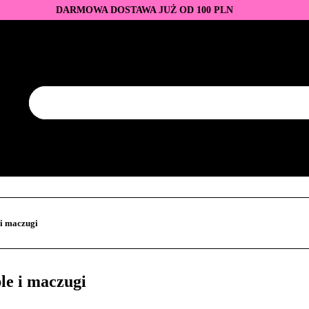
DARMOWA DOSTAWA JUŻ OD 100 PLN
DUKTY
BAZY I TOPY
LAKIERY HYBRYDOWE
AZNOKCI
JEDNORAZOWE
PROMOCJE
PŁYNY
EZY
AKCESORIA
NOWOŚCI
NEW OF THE WEE
KONTAKT
Y
LAKIERY HYBRYDOWE
PRZEDŁUŻANIE PAZNOKCI
FREZY
AKCESORIA
NOWOŚCI
NEW OF THE WEEK
P
i maczugi
le i maczugi