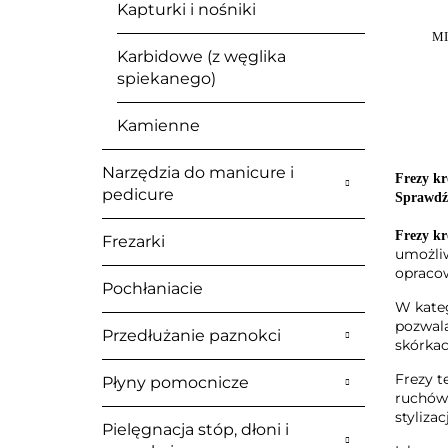
Kapturki i nośniki
MI
Karbidowe (z węglika
spiekanego)
Kamienne
Narzędzia do manicure i
Frezy kr
pedicure
Sprawdź 
Frezy kr
Frezarki
umożliw
opracow
Pochłaniacie
W kate
pozwala
Przedłużanie paznokci
skórkac
Frezy t
Płyny pomocnicze
ruchów.
stylizacj
Pielęgnacja stóp, dłoni i