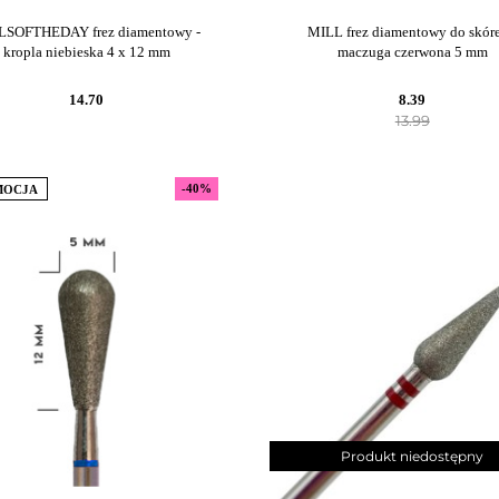
LSOFTHEDAY frez diamentowy -
MILL frez diamentowy do skóre
kropla niebieska 4 x 12 mm
maczuga czerwona 5 mm
14.70
8.39
13.99
-40%
MOCJA
Produkt niedostępny