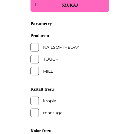
SZUKAJ
Parametry
Producent
NAILSOFTHEDAY
TOUCH
MILL
Kształt frezu
kropla
maczuga
Kolor frezu