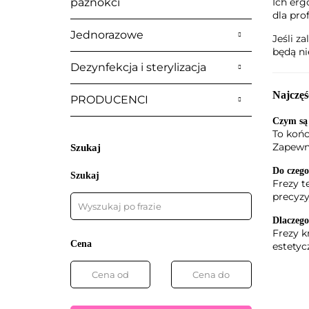
paznokci
Ich erg
dla pro
Jednorazowe
Jeśli z
będą n
Dezynfekcja i sterylizacja
Najczęś
PRODUCENCI
Czym są 
To końc
Zapewni
Szukaj
Do czego
Szukaj
Frezy t
precyzy
Dlaczego
Frezy k
Cena
estetyc