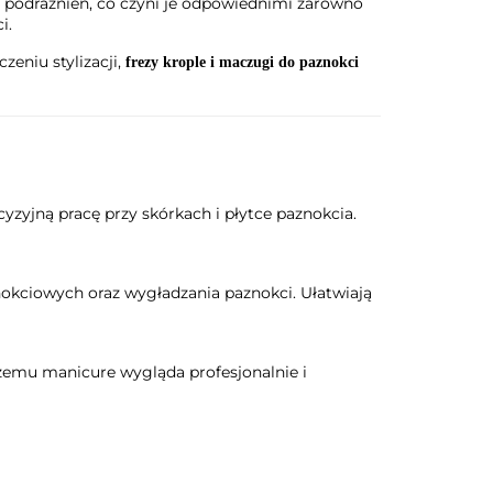
 podrażnień, co czyni je odpowiednimi zarówno
i.
eniu stylizacji,
frezy krople i maczugi do paznokci
cyzyjną pracę przy skórkach i płytce paznokcia.
okciowych oraz wygładzania paznokci. Ułatwiają
czemu manicure wygląda profesjonalnie i