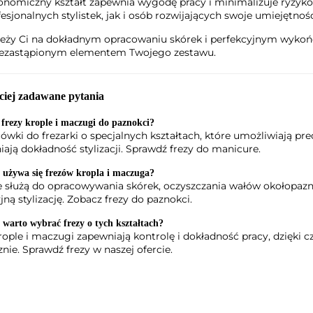
onomiczny kształt zapewnia wygodę pracy i minimalizuje ryzyko
fesjonalnych stylistek, jak i osób rozwijających swoje umiejętnośc
ależy Ci na dokładnym opracowaniu skórek i perfekcyjnym wykończ
iezastąpionym elementem Twojego zestawu.
ciej zadawane pytania
frezy krople i maczugi do paznokci?
ówki do frezarki o specjalnych kształtach, które umożliwiają pre
ają dokładność stylizacji. Sprawdź frezy do manicure.
 używa się frezów kropla i maczuga?
e służą do opracowywania skórek, oczyszczania wałów okołopazn
jną stylizację. Zobacz frezy do paznokci.
 warto wybrać frezy o tych kształtach?
rople i maczugi zapewniają kontrolę i dokładność pracy, dzięki 
znie. Sprawdź frezy w naszej ofercie.