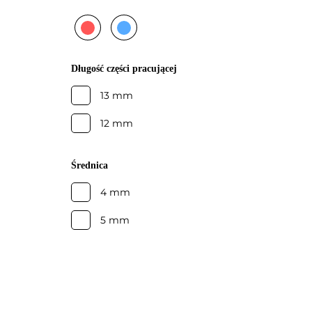
czerwony
niebieski
(delikatny)
(średni)
Długość części pracującej
13 mm
12 mm
Średnica
4 mm
5 mm