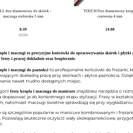
LL frez diamentowy do skórek -
TOUCH Frez diamentowy krop
maczuga niebieska 5 mm
czerwona 4 mm
8.39
24.00
13.99
ople i maczugi to precyzyjne końcówki do opracowywania skórek i płytk
frezy i pracuj dokładnie oraz bezpiecznie.
to profesjonalne końcówki do frezarki, 
ople i maczugi do paznokci
iającym dokładną pracę przy skórkach i płytce paznokcia. Dzięk
anie nawet trudno dostępnych miejsc.
gorii
znajdziesz narzędzia o różn
frezy kropla i maczuga do manicure
 dopasować je do konkretnego etapu stylizacji. Frezy w kształcie 
h, natomiast maczugi świetnie sprawdzają się przy wygładzani
e są szczególnie popularne w manicure kombinowanym i frezarko
 Pozwalają skutecznie oczyścić wały okołopaznokciowe, przygot
i.