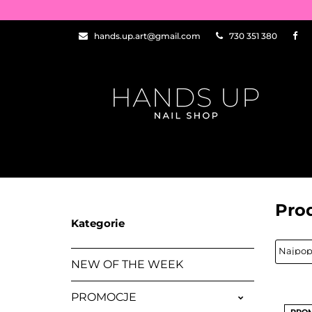
WSZYSTKIE PRO
hands.up.art@gmail.com
730 351 380
PRZEDŁUŻANIE P
ZDOBIENIA
NEW OF THE WEE
WSZYSTKIE PRODUKTY
BAZY I TOPY
Pro
ZDOBIENIA
PĘDZELKI
Kategorie
NEW OF THE WEEK
PROMOCJE