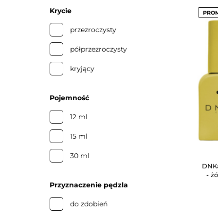
żółty
Krycie
PRO
przezroczysty
półprzezroczysty
kryjący
Pojemność
12 ml
15 ml
30 ml
DNKa
- ż
Przyznaczenie pędzla
do zdobień