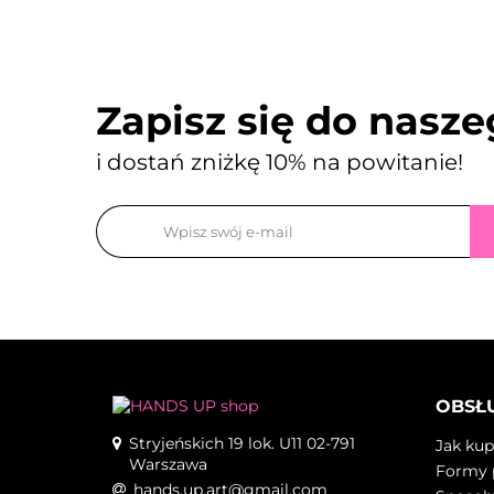
Zapisz się do nasz
i dostań zniżkę 10% na powitanie!
OBSŁU
Stryjeńskich 19 lok. U11 02-791
Jak ku
Warszawa
Formy 
hands.up.art@gmail.com