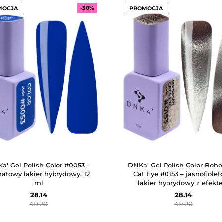
-30%
MOCJA
PROMOCJA
a' Gel Polish Color #0053 -
DNKa' Gel Polish Color Boh
natowy lakier hybrydowy, 12
Cat Eye #0153 – jasnofiole
ml
lakier hybrydowy z efek
"kociego oka", 12 ml
28.14
28.14
40.20
40.20