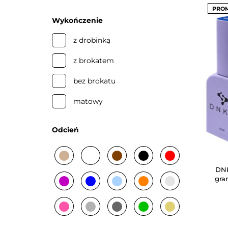
PRO
Wykończenie
z drobinką
z brokatem
bez brokatu
matowy
z drobinką
Odcień
odblaskową
z płatkami
beżowy
biały
brązowy
czarny
czerwony
DNK
gra
fioletowy
granatowy
niebieski
pomarańczowy
przezroczysty
różowy
srebrny
szary
zielony
złoty