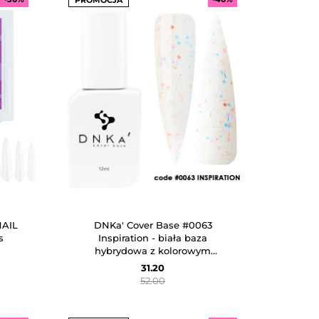
PROMOCJA
NAIL
DNKa' Cover Base #0063
s
Inspiration - biała baza
hybrydowa z kolorowym
brokatem, 12 ml
31.20
52.00