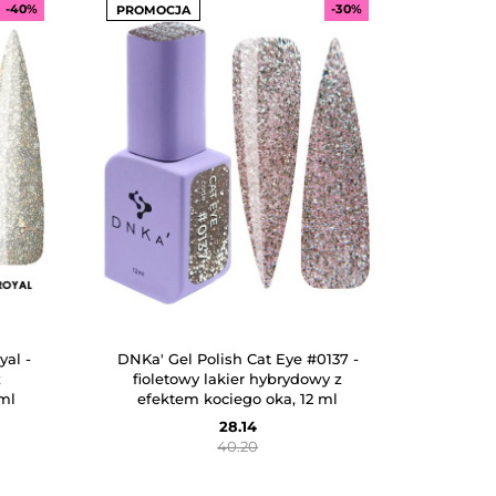
-40%
-30%
PROMOCJA
al -
DNKa' Gel Polish Cat Eye #0137 -
z
fioletowy lakier hybrydowy z
ml
efektem kociego oka, 12 ml
28.14
40.20