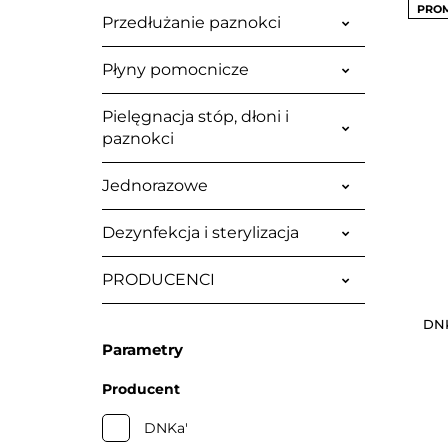
PRO
Przedłużanie paznokci
Płyny pomocnicze
Pielęgnacja stóp, dłoni i
paznokci
Jednorazowe
Dezynfekcja i sterylizacja
PRODUCENCI
DNK
Parametry
Producent
DNKa'