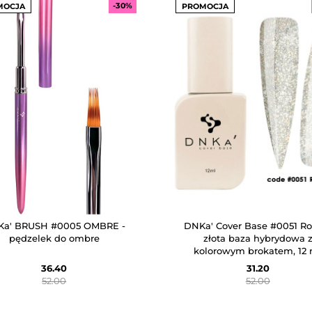
-30%
MOCJA
PROMOCJA
a' BRUSH #0005 OMBRE -
DNKa' Cover Base #0051 Roy
pędzelek do ombre
złota baza hybrydowa 
kolorowym brokatem, 12 
36.40
31.20
52.00
52.00