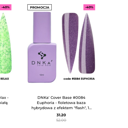
-40%
-40%
PROMOCJA
lax -
DNKa' Cover Base #0084
iałą
Euphoria - fioletowa baza
hybrydowa z efektem "flash", 12
ml
31.20
52.00