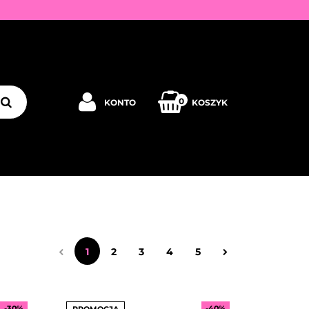
Y
0
KONTO
KOSZYK
Zaloguj się
Zarejestruj się
JEDNORAZOWE
PROMOCJE
PŁYNY
Dodaj zgłoszenie
Zgody cookies
PRODUCENCI
KONTAKT
1
2
3
4
5
-30%
-40%