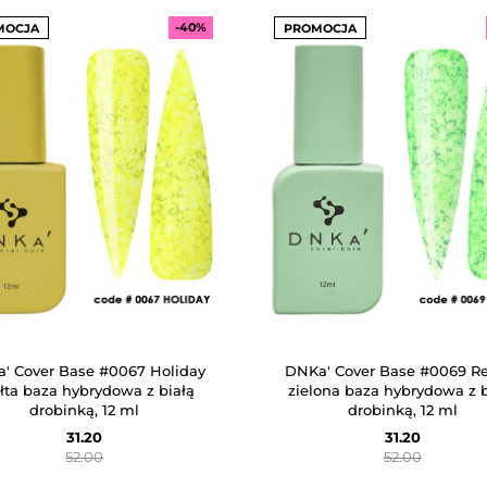
-40%
MOCJA
PROMOCJA
' Cover Base #0067 Holiday
DNKa' Cover Base #0069 Re
ółta baza hybrydowa z białą
zielona baza hybrydowa z b
drobinką, 12 ml
drobinką, 12 ml
31.20
31.20
52.00
52.00