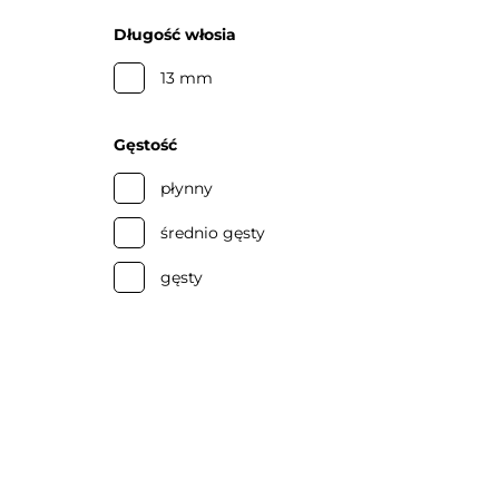
Długość włosia
13 mm
Gęstość
płynny
średnio gęsty
gęsty