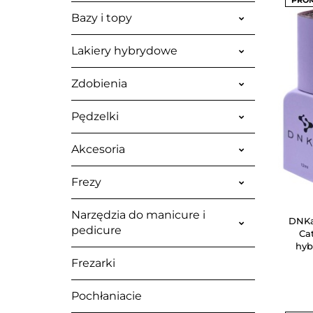
PRO
Bazy i topy
Lakiery hybrydowe
Zdobienia
Pędzelki
Akcesoria
Frezy
Narzędzia do manicure i
DNKa
pedicure
Ca
hyb
Frezarki
Pochłaniacie