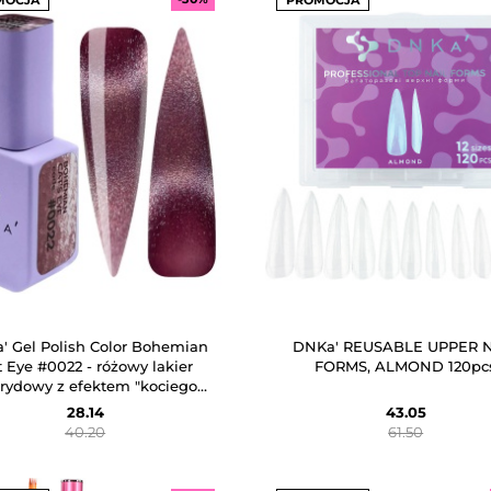
MOCJA
PROMOCJA
' Gel Polish Color Bohemian
DNKa' REUSABLE UPPER 
t Eye #0022 - różowy lakier
FORMS, ALMOND 120pc
rydowy z efektem "kociego
oka", 12 ml
28.14
43.05
40.20
61.50