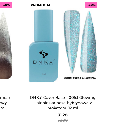
-30%
-40%
PROMOCJA
emian
DNKa' Cover Base #0053 Glowing
towy
- niebieska baza hybrydowa z
tem
brokatem, 12 ml
31.20
52.00