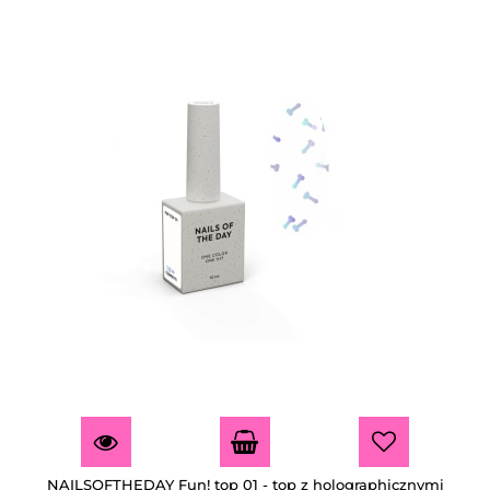
NAILSOFTHEDAY Fun! top 01 - top z holographicznymi