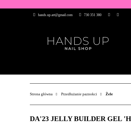
WSZYSTKIE PRO
hands.up.art@gmail.com
730 351 380
PRZEDŁUŻANIE P
PĘDZELKI
FR
PRODUCENCI
WSZYSTKIE PRODUKTY
BAZY I TOP
ZDOBIENIA
PĘDZELKI
Strona główna
Przedłużanie paznokci
Żele
DA'23 JELLY BUILDER GEL 'HAPP