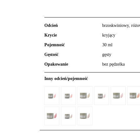
Odcień
brzoskwiniowy, róż
Krycie
kryjący
Pojemność
30 ml
Gęstość
gęsty
Opakowanie
bez pędzelka
Inny odcień/pojemność