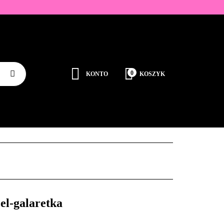
ZDOBIENIA
K
0
KONTO
KOSZYK
Zaloguj się
Zarejestruj się
JEDNORAZOWE
PROMOCJE
PŁYNY
Dodaj zgłoszenie
Zgody cookies
RODUCENCI
KONTAKT
l-galaretka