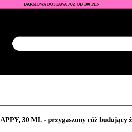
DARMOWA DOSTAWA JUŻ OD 100 PLN
DUKTY
BAZY I TOPY
LAKIERY HYBRYDOWE
AZNOKCI
JEDNORAZOWE
PROMOCJE
PŁYNY
EZY
AKCESORIA
NOWOŚCI
NEW OF THE WEE
KONTAKT
Y
LAKIERY HYBRYDOWE
PRZEDŁUŻANIE PAZNOKCI
FREZY
AKCESORIA
NOWOŚCI
NEW OF THE WEEK
P
Y, 30 ML - przygaszony róż budujący że