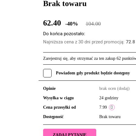
Brak towaru
62.40
-40%
104.00
Do końca pozostało:
Najniższa cena z 30 dni przed promocją:
72.8
Zarejestruj się, aby otrzymać za ten zakup 62 punktó
Powiadom gdy produkt będzie dostępny
Opinie
brak ocen
(dodaj)
Wysyłka w ciągu
24 godziny
Cena przesyłki od
7.99
Dostępność
Brak towaru
ZADAJ PYTANIE