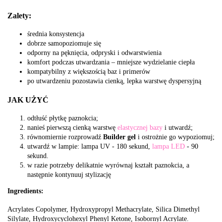
Zalety:
średnia konsystencja
dobrze samopoziomuje się
odporny na pęknięcia, odpryski i odwarstwienia
komfort podczas utwardzania – mniejsze wydzielanie ciepła
kompatybilny z większością baz i primerów
po utwardzeniu pozostawia cienką, lepka warstwę dyspersyjną
JAK UŻYĆ
odtłuść płytkę paznokcia;
nanieś pierwszą cienką warstwę
elastycznej bazy
i utwardź;
równomiernie rozprowadź
Builder gel
i ostrożnie go wypoziomuj;
utwardź w lampie: lampa UV - 180 sekund,
lampa LED
- 90
sekund.
w razie potrzeby delikatnie wyrównaj kształt paznokcia, a
następnie kontynuuj stylizację
Ingredients:
Acrylates Copolymer, Hydroxypropyl Methacrylate, Silica Dimethyl
Silylate, Hydroxycyclohexyl Phenyl Ketone, Isobornyl Acrylate.