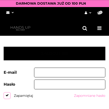
DARMOWA DOSTAWA JUŻ OD 100 PLN
0
Zaloguj się
Zarejestruj się
Dodaj zgłoszenie
Zgody cookies
ZALOGUJ SIĘ
E-mail
Hasło
Zapomniane hasło
Zapamiętaj