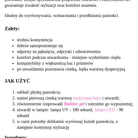
gwarantuje trwałość stylizacji oraz komfort noszenia.
Idealny do wyrównywania, wzmacniania i przedłużania paznokci.
Zalety:
średnia konsystencja
dobrze samopoziomuje się
odporny na pęknięcia, odpryski i odwarstwienia
komfort podczas utwardzania - mniejsze wydzielanie ciepła
kompatybilny z większością baz i primerów
po utwardzeniu pozostawia cienką, lepka warstwę dyspersyjną
JAK UŻYĆ
odtłuść płytkę paznokcia;
nanieś pierwszą cienką warstwę
elastycznej bazy
i utwardź;
równomiernie rozprowadź
Builder gel
i ostrożnie go wypoziomuj;
utwardź w lampie: lampa UV - 180 sekund,
lampa LED
- 90
sekund.
w razie potrzeby delikatnie wyrównaj kształt paznokcia, a
następnie kontynuuj stylizację
Ingredients: