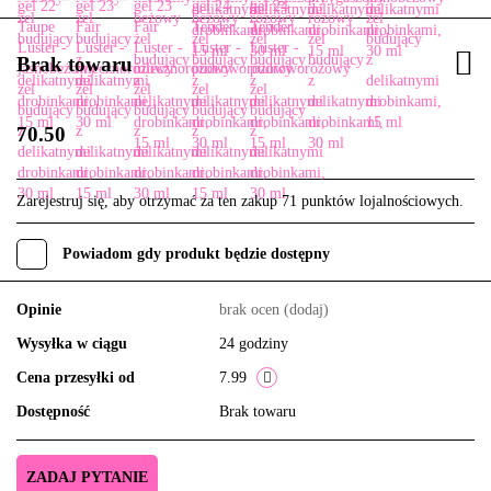
Brak towaru
70.50
Zarejestruj się, aby otrzymać za ten zakup 71 punktów lojalnościowych.
Powiadom gdy produkt będzie dostępny
Opinie
brak ocen
(dodaj)
Wysyłka w ciągu
24 godziny
Cena przesyłki od
7.99
Dostępność
Brak towaru
ZADAJ PYTANIE