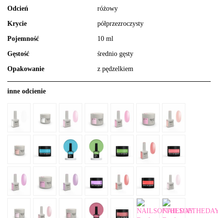
Odcień
różowy
Krycie
półprzezroczysty
Pojemność
10 ml
Gęstość
średnio gęsty
Opakowanie
z pędzelkiem
inne odcienie