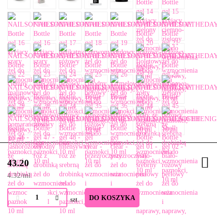
43.20
4.32
/
ml
DO KOSZYKA
szt.