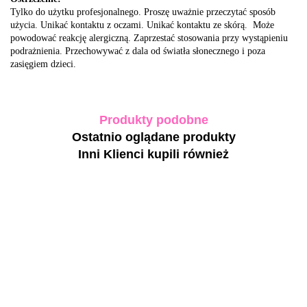
Tylko do użytku profesjonalnego. Proszę uważnie przeczytać sposób
użycia. Unikać kontaktu z oczami. Unikać kontaktu ze skórą. Może
powodować reakcję alergiczną. Zaprzestać stosowania przy wystąpieniu
podrażnienia. Przechowywać z dala od światła słonecznego i poza
zasięgiem dzieci.
Produkty podobne
Ostatnio oglądane produkty
Inni Klienci kupili również
TOUCH
BIBLIOTEKA
Builder Gel
TOUCH
Bottle Gel
Powder -
Builder Gel
Collection 01-
NAILSOFTHEDAY
jasnoróżowy
Sugar -