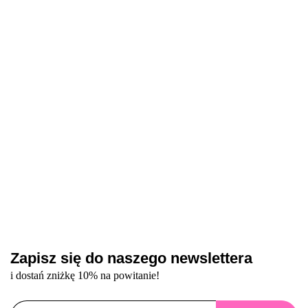
92.00
08, 10 ml -
Tulip 203 Gel Polish
żel budujący,
mlecznoróżowy
378.40
92.00
profesjonalny
- chłodny różowy
30 ml
żel budujący,
zestaw żeli do
lakier hybrydowy, 10
30 ml
43.20
wzmocnienia
ml
paznokci
Zapisz się do naszego newslettera
i dostań zniżkę 10% na powitanie!