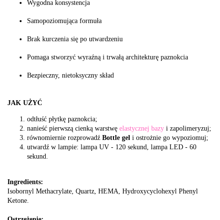
Wygodna konsystencja
Samopoziomująca formuła
Brak kurczenia się po utwardzeniu
Pomaga stworzyć wyraźną i trwałą architekturę paznokcia
Bezpieczny, nietoksyczny skład
JAK UŻYĆ
odtłuść płytkę paznokcia;
nanieść pierwszą cienką warstwę
elastycznej bazy
i zapolimeryzuj;
równomiernie rozprowadź
Bottle gel
i ostrożnie go wypoziomuj;
utwardź w lampie: lampa UV - 120 sekund, lampa LED - 60
sekund.
Ingredients:
Isobornyl Methacrylate, Quartz, HEMA, Hydroxycyclohexyl Phenyl
Ketone.
Ostrzeżenie: