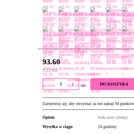
93.60
3.12
/
ml
DO KOSZYKA
szt.
Zarejestruj się, aby otrzymać za ten zakup 94 punktó
Opinie
brak ocen
(dodaj)
Wysyłka w ciągu
24 godziny