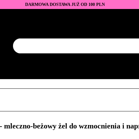
DARMOWA DOSTAWA JUŻ OD 100 PLN
DUKTY
BAZY I TOPY
LAKIERY HYBRYDOWE
AZNOKCI
JEDNORAZOWE
PROMOCJE
PŁYNY
EZY
AKCESORIA
NOWOŚCI
NEW OF THE WEE
KONTAKT
Y
LAKIERY HYBRYDOWE
PRZEDŁUŻANIE PAZNOKCI
FREZY
AKCESORIA
NOWOŚCI
NEW OF THE WEEK
P
mleczno-beżowy żel do wzmocnienia i nap