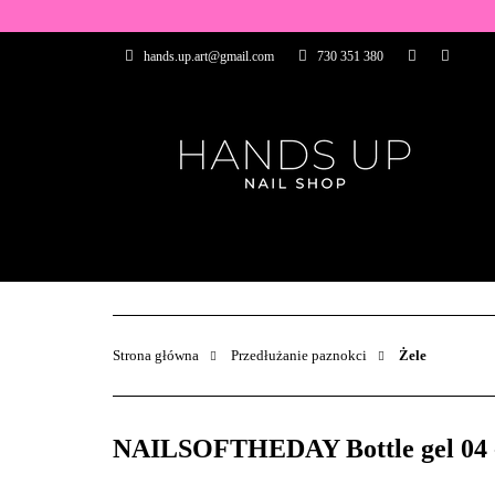
WSZYSTKIE PRO
hands.up.art@gmail.com
730 351 380
PRZEDŁUŻANIE P
PĘDZELKI
FR
PRODUCENCI
WSZYSTKIE PRODUKTY
BAZY I TOP
ZDOBIENIA
PĘDZELKI
Strona główna
Przedłużanie paznokci
Żele
NAILSOFTHEDAY Bottle gel 04 - 