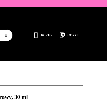
ZDOBIENIA
K
0
KONTO
KOSZYK
Zaloguj się
Zarejestruj się
JEDNORAZOWE
PROMOCJE
PŁYNY
Dodaj zgłoszenie
Zgody cookies
RODUCENCI
KONTAKT
rawy, 30 ml