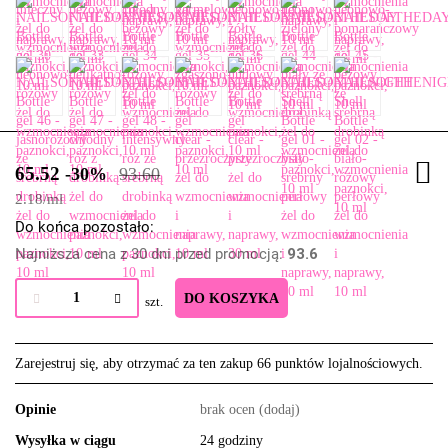
65.52
-30%
93.60
2.18
/
ml
Do końca pozostało:
Najniższa cena z 30 dni przed promocją:
93.6
DO KOSZYKA
szt.
Zarejestruj się, aby otrzymać za ten zakup 66 punktów lojalnościowych.
Opinie
brak ocen
(dodaj)
Wysyłka w ciągu
24 godziny