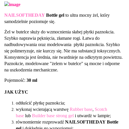
NAILSOFTHEDAY
Bottle gel
to ultra mocny żel, który
samodzielnie poziomuje się.
Żel w butelce służy do wzmocnienia słabej płytki paznokcia.
Szybko naprawia pęknięcia, złamane rogi. Łatwa do
nadbudowywania oraz modelowania płytki paznokcia. Szybko
się polimeryzuje, nie kurczy się. Nie ma substancji toksycznych.
Konsystencja jest średnia, nie twardnieje na odkrytym powietrzu.
Paznokcie, modelowane "żelem w butelce" są mocne i odporne
na uszkodzenia mechaniczne.
Pojemność:
30 ml
JAK UŻYC
odtłuścić płytkę paznokcia;
wykonaj wcierającą warstwę
Rubber base
,
Scotch
base
lub
Builder base strong gel
i utwardż w lampie;
równomiernie rozprowadź
NAILSOFTHEDAY Bottle
gel
i dokładnie go wypoziomuj;