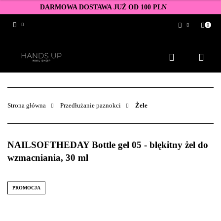
DARMOWA DOSTAWA JUŻ OD 100 PLN
0
Zaloguj się
Zarejestruj się
Dodaj zgłoszenie
Zgody cookies
Strona główna
Przedłużanie paznokci
Żele
NAILSOFTHEDAY Bottle gel 05 - blękitny żel do
wzmacniania, 30 ml
PROMOCJA