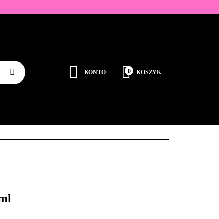
ZDOBIENIA
K
0
KONTO
KOSZYK
Zaloguj się
Zarejestruj się
JEDNORAZOWE
PROMOCJE
PŁYNY
Dodaj zgłoszenie
Zgody cookies
RODUCENCI
KONTAKT
 ml