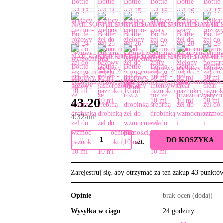
43.20
4.32
/
ml
DO KOSZYKA
szt.
Zarejestruj się, aby otrzymać za ten zakup 43 punktó
Opinie
brak ocen
(dodaj)
Wysyłka w ciągu
24 godziny