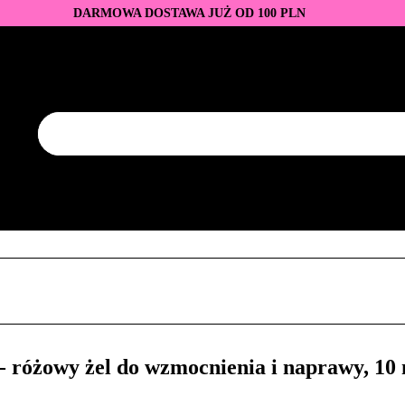
DARMOWA DOSTAWA JUŻ OD 100 PLN
DUKTY
BAZY I TOPY
LAKIERY HYBRYDOWE
AZNOKCI
JEDNORAZOWE
PROMOCJE
PŁYNY
EZY
AKCESORIA
NOWOŚCI
NEW OF THE WEE
KONTAKT
Y
LAKIERY HYBRYDOWE
PRZEDŁUŻANIE PAZNOKCI
FREZY
AKCESORIA
NOWOŚCI
NEW OF THE WEEK
P
różowy żel do wzmocnienia i naprawy, 10