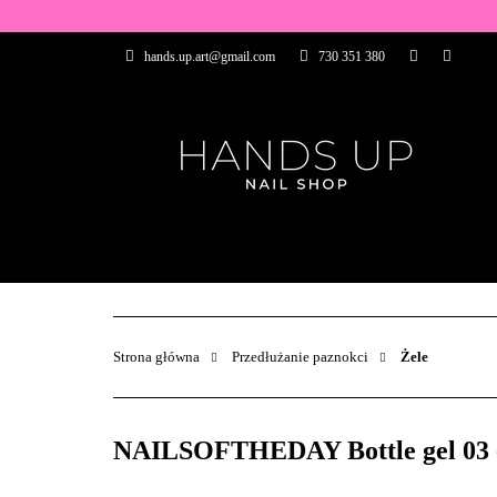
WSZYSTKIE PRO
hands.up.art@gmail.com
730 351 380
PRZEDŁUŻANIE P
PĘDZELKI
FR
PRODUCENCI
WSZYSTKIE PRODUKTY
BAZY I TOP
ZDOBIENIA
PĘDZELKI
Strona główna
Przedłużanie paznokci
Żele
NAILSOFTHEDAY Bottle gel 03 - 