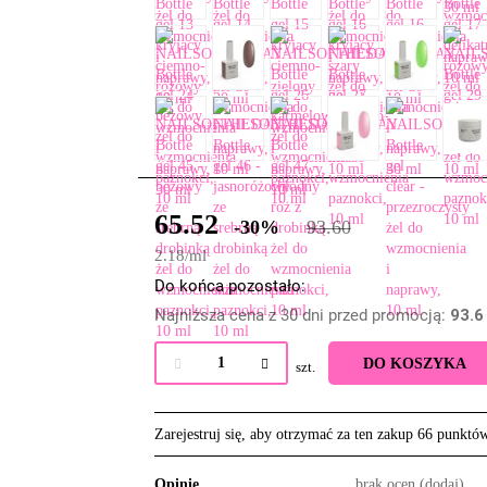
65.52
-30%
93.60
2.18
/
ml
Do końca pozostało:
Najniższa cena z 30 dni przed promocją:
93.6
DO KOSZYKA
szt.
Zarejestruj się, aby otrzymać za ten zakup 66 punktó
Opinie
brak ocen
(dodaj)