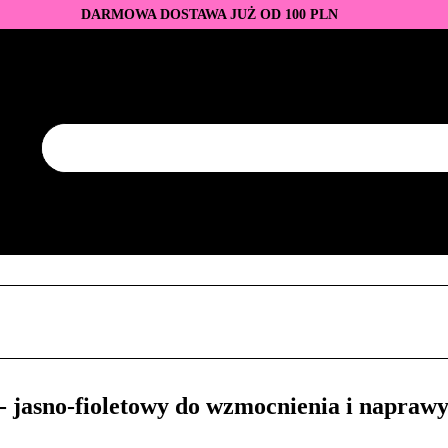
DARMOWA DOSTAWA JUŻ OD 100 PLN
DUKTY
BAZY I TOPY
LAKIERY HYBRYDOWE
AZNOKCI
JEDNORAZOWE
PROMOCJE
PŁYNY
EZY
AKCESORIA
NOWOŚCI
NEW OF THE WEE
KONTAKT
Y
LAKIERY HYBRYDOWE
PRZEDŁUŻANIE PAZNOKCI
FREZY
AKCESORIA
NOWOŚCI
NEW OF THE WEEK
P
jasno-fioletowy do wzmocnienia i naprawy