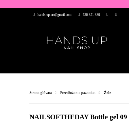
WSZYSTKIE PRO
hands.up.art@gmail.com
730 351 380
PRZEDŁUŻANIE P
PĘDZELKI
FR
PRODUCENCI
WSZYSTKIE PRODUKTY
BAZY I TOP
ZDOBIENIA
PĘDZELKI
Strona główna
Przedłużanie paznokci
Żele
NAILSOFTHEDAY Bottle gel 09 - 