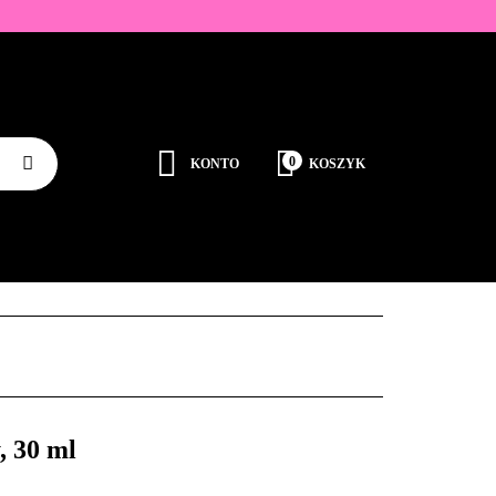
ZDOBIENIA
K
0
KONTO
KOSZYK
Zaloguj się
Zarejestruj się
JEDNORAZOWE
PROMOCJE
PŁYNY
Dodaj zgłoszenie
Zgody cookies
RODUCENCI
KONTAKT
, 30 ml