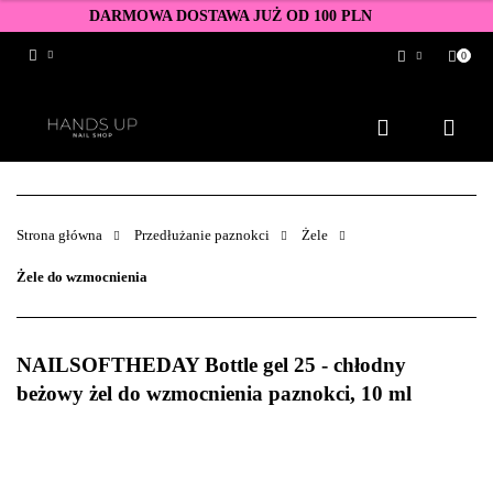
DARMOWA DOSTAWA JUŻ OD 100 PLN
0
Zaloguj się
Zarejestruj się
Dodaj zgłoszenie
Zgody cookies
Strona główna
Przedłużanie paznokci
Żele
Żele do wzmocnienia
NAILSOFTHEDAY Bottle gel 25 - chłodny
beżowy żel do wzmocnienia paznokci, 10 ml