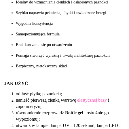
Idealny do wzmacniania cienkich i osłabionych paznokci
Szybko naprawia pęknięcia, ubytki i uszkodzone brzegi
Wygodna konsystencja
Samopoziomująca formuła
Brak kurczenia się po utwardzeniu
Pomaga stworzyć wyraźną i trwałą architekturę paznokcia
Bezpieczny, nietoksyczny skład
JAK UŻYĆ
odtłuść płytkę paznokcia;
nanieść pierwszą cienką warstwę
elastycznej bazy
i
zapolimeryzuj;
równomiernie rozprowadź
Bottle gel
i ostrożnie go
wypoziomuj;
utwardź w lampie: lampa UV - 120 sekund, lampa LED -