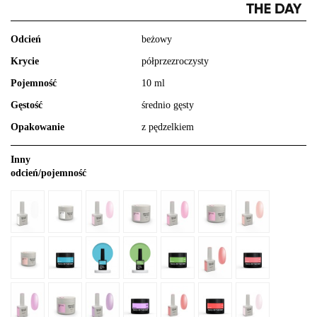
Odcień
beżowy
Krycie
półprzezroczysty
Pojemność
10 ml
Gęstość
średnio gęsty
Opakowanie
z pędzelkiem
Inny
odcień/pojemność