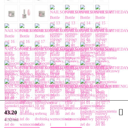
43.20
4.32
/
ml