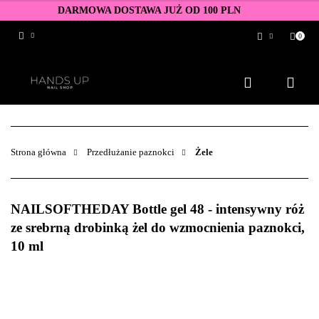
DARMOWA DOSTAWA JUŻ OD 100 PLN
0
Zaloguj się
Zarejestruj się
Dodaj zgłoszenie
Zgody cookies
Strona główna
Przedłużanie paznokci
Żele
NAILSOFTHEDAY Bottle gel 48 - intensywny róż
ze srebrną drobinką żel do wzmocnienia paznokci,
10 ml