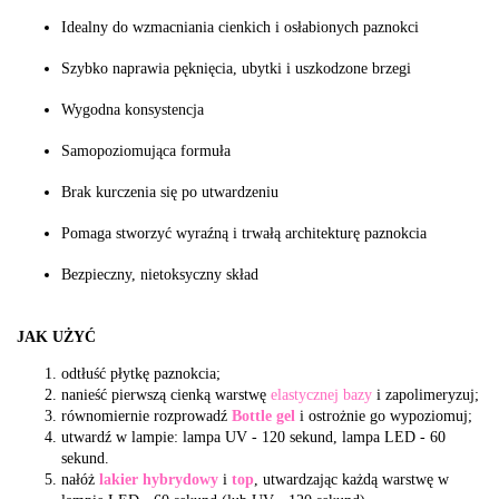
Idealny do wzmacniania cienkich i osłabionych paznokci
Szybko naprawia pęknięcia, ubytki i uszkodzone brzegi
Wygodna konsystencja
Samopoziomująca formuła
Brak kurczenia się po utwardzeniu
Pomaga stworzyć wyraźną i trwałą architekturę paznokcia
Bezpieczny, nietoksyczny skład
JAK UŻYĆ
odtłuść płytkę paznokcia;
nanieść pierwszą cienką warstwę
elastycznej bazy
i zapolimeryzuj;
równomiernie rozprowadź
Bottle gel
i ostrożnie go wypoziomuj;
utwardź w lampie: lampa UV - 120 sekund, lampa LED - 60
sekund.
nałóż
lakier hybrydowy
i
top
, utwardzając każdą warstwę w