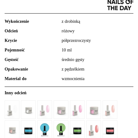
Wykończenie
z drobinką
Odcień
różowy
Krycie
półprzezroczysty
Pojemność
10 ml
Gęstość
średnio gęsty
Opakowanie
z pędzelkiem
Material do
wzmocnienia
Inny odcień