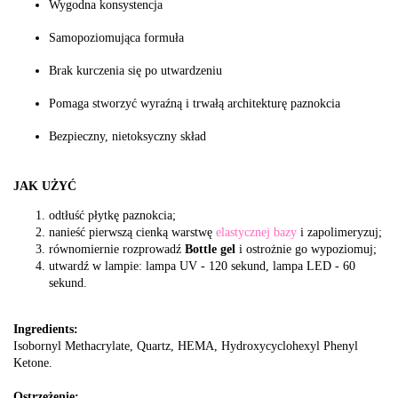
Wygodna konsystencja
Samopoziomująca formuła
Brak kurczenia się po utwardzeniu
Pomaga stworzyć wyraźną i trwałą architekturę paznokcia
Bezpieczny, nietoksyczny skład
JAK UŻYĆ
odtłuść płytkę paznokcia;
nanieść pierwszą cienką warstwę
elastycznej bazy
i zapolimeryzuj;
równomiernie rozprowadź
Bottle gel
i ostrożnie go wypoziomuj;
utwardź w lampie: lampa UV - 120 sekund, lampa LED - 60
sekund.
Ingredients:
Isobornyl Methacrylate, Quartz, HEMA, Hydroxycyclohexyl Phenyl
Ketone.
Ostrzeżenie: