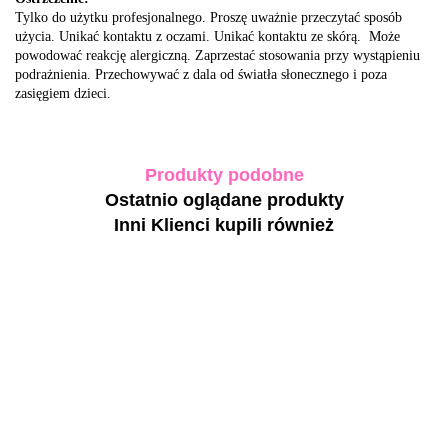
Tylko do użytku profesjonalnego. Proszę uważnie przeczytać sposób
użycia. Unikać kontaktu z oczami. Unikać kontaktu ze skórą. Może
powodować reakcję alergiczną. Zaprzestać stosowania przy wystąpieniu
podrażnienia. Przechowywać z dala od światła słonecznego i poza
zasięgiem dzieci.
Produkty podobne
Ostatnio oglądane produkty
Inni Klienci kupili również
TOUCH
TOUCH
Builder
TOU
Builder
BIBLIOTEKA
gel
Builder
gel Raf -
TOUCH
Bottle Gel
Frappe -
Sand
zgaszono-
92.00
Builder gel
92.00
Collection 01-
beżowo-
intens
różowy