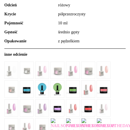
Odcień
różowy
Krycie
półprzezroczysty
Pojemność
10 ml
Gęstość
średnio gęsty
Opakowanie
z pędzelkiem
inne odcienie