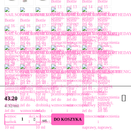
43.20
4.32
/
ml
DO KOSZYKA
szt.