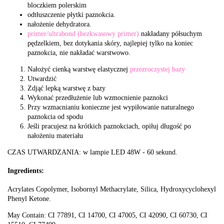
bloczkiem polerskim
odtłuszczenie płytki paznokcia.
nałożenie dehydratora.
primer/ultrabond (bezkwasowy primer)
nakładany półsuchym
pędzelkiem, bez dotykania skóry, najlepiej tylko na koniec
paznokcia, nie nakładać warstwowo.
Nałożyć cienką warstwę elastycznej
przezroczystej bazy
Utwardzić
Zdjąć lepką warstwę z bazy
Wykonać przedłużenie lub wzmocnienie paznokci
Przy wzmacnianiu konieczne jest wypiłowanie naturalnego
paznokcia od spodu
Jeśli pracujesz na krótkich paznokciach, opiłuj długość po
nałożeniu materiału
CZAS UTWARDZANIA: w lampie LED 48W - 60 sekund.
Ingredients:
Acrylates Copolymer, Isobornyl Methacrylate, Silica, Hydroxycyclohexyl
Phenyl Ketone.
May Contain: CI 77891, CI 14700, CI 47005, CI 42090, CI 60730, CI