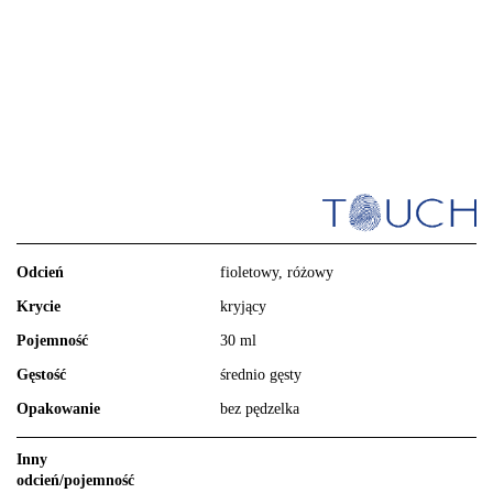
Odcień
fioletowy, różowy
Krycie
kryjący
Pojemność
30 ml
Gęstość
średnio gęsty
Opakowanie
bez pędzelka
Inny
odcień/pojemność