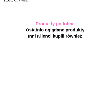
15510, CI 77499.
Produkty podobne
Ostatnio oglądane produkty
Inni Klienci kupili również
NAILSOFTHEDAY
NAILSOFTHEDAY
NAILSOFTHEDAY
Bottle gel 03 -
Bottle gel 03 -
Bloom 287 Gel Polish -
różowy żel do
różowy żel do
pastelowo-fioletowy
wzmocnienia i
wzmocnienia i
43.20
93.60
lakier hybrydowy, 10
naprawy, 10 ml
naprawy, 30 ml
43.20