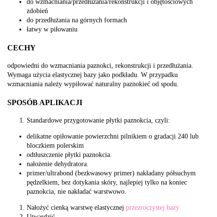
do wzmacniania/przedłużania/rekonstrukcji i objętościowych
zdobień
do przedłużania na górnych formach
łatwy w piłowaniu
CECHY
odpowiedni do wzmacniania paznokci, rekonstrukcji i przedłużania.
Wymaga użycia elastycznej bazy jako podkładu. W przypadku
wzmacniania należy wypiłować naturalny paznokieć od spodu.
SPOSÓB APLIKACJI
Standardowe przygotowanie płytki paznokcia, czyli:
delikatne opiłowanie powierzchni pilnikiem o gradacji 240 lub
bloczkiem polerskim
odtłuszczenie płytki paznokcia.
nałożenie dehydratora.
primer/ultrabond (bezkwasowy primer) nakładany półsuchym
pędzelkiem, bez dotykania skóry, najlepiej tylko na koniec
paznokcia, nie nakładać warstwowo.
Nałożyć cienką warstwę elastycznej
przezroczystej bazy
Utwardzić