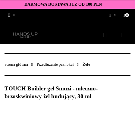
DARMOWA DOSTAWA JUŻ OD 100 PLN
0
Zaloguj się
Zarejestruj się
Dodaj zgłoszenie
Zgody cookies
Strona główna
Przedłużanie paznokci
Żele
TOUCH Builder gel Smuzi - mleczno-
brzoskwiniowy żel budujący, 30 ml