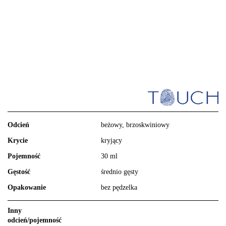
Odcień
beżowy, brzoskwiniowy
Krycie
kryjący
Pojemność
30 ml
Gęstość
średnio gęsty
Opakowanie
bez pędzelka
Inny
odcień/pojemność