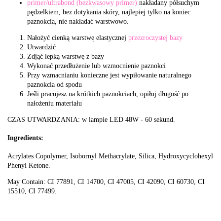
primer/ultrabond (bezkwasowy primer)
nakładany półsuchym
pędzelkiem, bez dotykania skóry, najlepiej tylko na koniec
paznokcia, nie nakładać warstwowo.
Nałożyć cienką warstwę elastycznej
przezroczystej bazy
Utwardzić
Zdjąć lepką warstwę z bazy
Wykonać przedłużenie lub wzmocnienie paznokci
Przy wzmacnianiu konieczne jest wypiłowanie naturalnego
paznokcia od spodu
Jeśli pracujesz na krótkich paznokciach, opiłuj długość po
nałożeniu materiału
CZAS UTWARDZANIA: w lampie LED 48W - 60 sekund.
Ingredients:
Acrylates Copolymer, Isobornyl Methacrylate, Silica, Hydroxycyclohexyl
Phenyl Ketone.
May Contain: CI 77891, CI 14700, CI 47005, CI 42090, CI 60730, CI
15510, CI 77499.