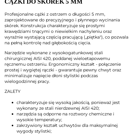
CĄŻKI DO SKÓREK 5 MM
Profesjonalne cążki z ostrzem o długości 5 mm,
zaprojektowane do precyzyjnego i płynnego wycinania
skórek. Konstrukcja charakteryzuje się prostymi
krawędziami tnącymi o niewielkim nachyleniu oraz
wyraźnie wystającą częścią pracującą („piętka"), co pozwala
na pełną kontrolę nad głębokością cięcia.
Narzędzie wykonane z wysokogatunkowej stali
chirurgicznej AISI 420, poddanej wieloetapowemu
ręcznemu ostrzeniu. Ergonomiczny kształt - połączenie
prostej i wygiętej rączki - gwarantuje pewny chwyt oraz
minimalizuje napięcie dłoni stylistki podczas
wielogodzinnej pracy.
ZALETY
charakteryzuje się wysoką jakością, ponieważ jest
wykonany ze stali nierdzewnej AISI 420;
narzędzia są odporne na roztwory chemiczne i
wysokie temperatury;
zakrzywiony kształt uchwytów dla maksymalnej
wygody stylistki;