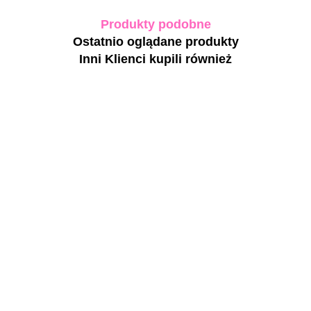
Produkty podobne
Ostatnio oglądane produkty
Inni Klienci kupili również
BIBLIOTEKA
BIBLIOTEKA
BIBLIOTEKA
BIBLIOTEKA
Builder gel 03
Builder gel 04
Builder gel 05
Builder gel 05
Bare -
Petal -
Bloom -
Bloom -
jasnoróżowy
mleczno-
różowy żel
różowy żel
106.20
106.20
70.50
106.20
żel budujący,
różowy żel
budujący, 15
budujący, 30
30 ml
budujący, 30
ml
ml
ml