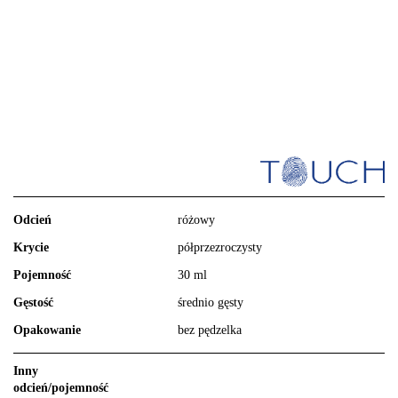
Odcień
różowy
Krycie
półprzezroczysty
Pojemność
30 ml
Gęstość
średnio gęsty
Opakowanie
bez pędzelka
Inny
odcień/pojemność