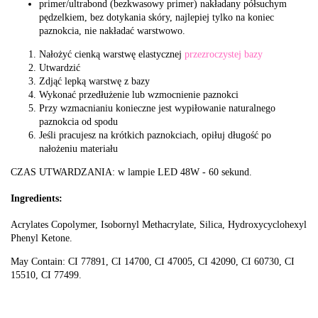
primer/ultrabond (bezkwasowy primer) nakładany półsuchym
pędzelkiem, bez dotykania skóry, najlepiej tylko na koniec
paznokcia, nie nakładać warstwowo.
Nałożyć cienką warstwę elastycznej
przezroczystej bazy
Utwardzić
Zdjąć lepką warstwę z bazy
Wykonać przedłużenie lub wzmocnienie paznokci
Przy wzmacnianiu konieczne jest wypiłowanie naturalnego
paznokcia od spodu
Jeśli pracujesz na krótkich paznokciach, opiłuj długość po
nałożeniu materiału
CZAS UTWARDZANIA: w lampie LED 48W - 60 sekund.
Ingredients:
Acrylates Copolymer, Isobornyl Methacrylate, Silica, Hydroxycyclohexyl
Phenyl Ketone.
May Contain: CI 77891, CI 14700, CI 47005, CI 42090, CI 60730, CI
15510, CI 77499.