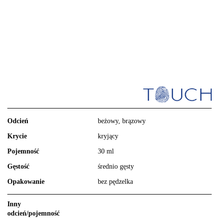
Odcień
beżowy, brązowy
Krycie
kryjący
Pojemność
30 ml
Gęstość
średnio gęsty
Opakowanie
bez pędzelka
Inny
odcień/pojemność