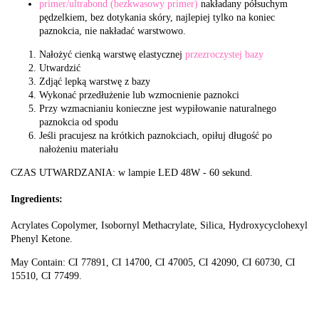
primer/ultrabond (bezkwasowy primer)
nakładany półsuchym
pędzelkiem, bez dotykania skóry, najlepiej tylko na koniec
paznokcia, nie nakładać warstwowo.
Nałożyć cienką warstwę elastycznej
przezroczystej bazy
Utwardzić
Zdjąć lepką warstwę z bazy
Wykonać przedłużenie lub wzmocnienie paznokci
Przy wzmacnianiu konieczne jest wypiłowanie naturalnego
paznokcia od spodu
Jeśli pracujesz na krótkich paznokciach, opiłuj długość po
nałożeniu materiału
CZAS UTWARDZANIA: w lampie LED 48W - 60 sekund.
Ingredients:
Acrylates Copolymer, Isobornyl Methacrylate, Silica, Hydroxycyclohexyl
Phenyl Ketone.
May Contain: CI 77891, CI 14700, CI 47005, CI 42090, CI 60730, CI
15510, CI 77499.