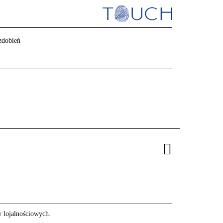
 zdobień
w lojalnościowych.