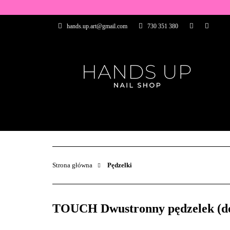
WSZYSTKIE PRO
hands.up.art@gmail.com
730 351 380
PRZEDŁUŻANIE P
PĘDZELKI
FR
PRODUCENCI
WSZYSTKIE PRODUKTY
BAZY I TOP
ZDOBIENIA
PĘDZELKI
Strona główna
Pędzelki
TOUCH Dwustronny pędzelek (do