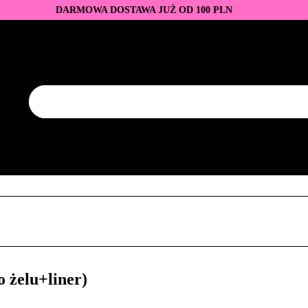
DARMOWA DOSTAWA JUŻ OD 100 PLN
DUKTY
BAZY I TOPY
LAKIERY HYBRYDOWE
AZNOKCI
JEDNORAZOWE
PROMOCJE
PŁYNY
EZY
AKCESORIA
NOWOŚCI
NEW OF THE WEE
KONTAKT
Y
LAKIERY HYBRYDOWE
PRZEDŁUŻANIE PAZNOKCI
FREZY
AKCESORIA
NOWOŚCI
NEW OF THE WEEK
P
 żelu+liner)