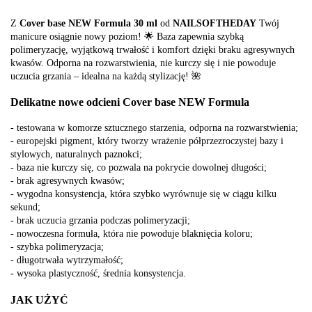
Z
Cover base NEW Formula 30 ml
od
NAILSOFTHEDAY
Twój
manicure osiągnie nowy poziom! 🌟 Baza zapewnia szybką
polimeryzację, wyjątkową trwałość i komfort dzięki braku agresywnych
kwasów. Odporna na rozwarstwienia, nie kurczy się i nie powoduje
uczucia grzania – idealna na każdą stylizację! 🌺
Delikatne nowe odcieni
Cover base NEW Formula
- testowana w komorze sztucznego starzenia, odporna na rozwarstwienia;
- europejski pigment, który tworzy wrażenie półprzezroczystej bazy i
stylowych, naturalnych paznokci;
- baza nie kurczy się, co pozwala na pokrycie dowolnej długości;
- brak agresywnych kwasów;
- wygodna konsystencja, która szybko wyrównuje się w ciągu kilku
sekund;
- brak uczucia grzania podczas polimeryzacji;
- nowoczesna formuła, która nie powoduje blaknięcia koloru;
- szybka polimeryzacja;
- długotrwała wytrzymałość;
- wysoka plastyczność, średnia konsystencja.
JAK UŻYĆ