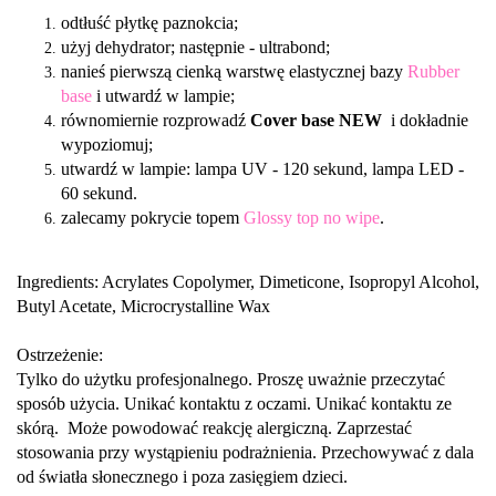
odtłuść płytkę paznokcia;
użyj dehydrator; następnie - ultrabond;
nanieś pierwszą cienką warstwę elastycznej bazy
Rubber
base
i utwardź w lampie;
równomiernie rozprowadź
Cover base
NEW
i dokładnie
wypoziomuj;
utwardź w lampie: lampa UV - 120 sekund, lampa LED -
60 sekund.
zalecamy pokrycie topem
Glossy top no wipe
.
Ingredients: Acrylates Copolymer, Dimeticone, Isopropyl Alcohol,
Butyl Acetate,
Microcrystalline Wax
Ostrzeżenie:
Tylko do użytku profesjonalnego. Proszę uważnie przeczytać
sposób użycia. Unikać kontaktu z oczami. Unikać kontaktu ze
skórą. Może powodować reakcję alergiczną. Zaprzestać
stosowania przy wystąpieniu podrażnienia. Przechowywać z dala
od światła słonecznego i poza zasięgiem dzieci.