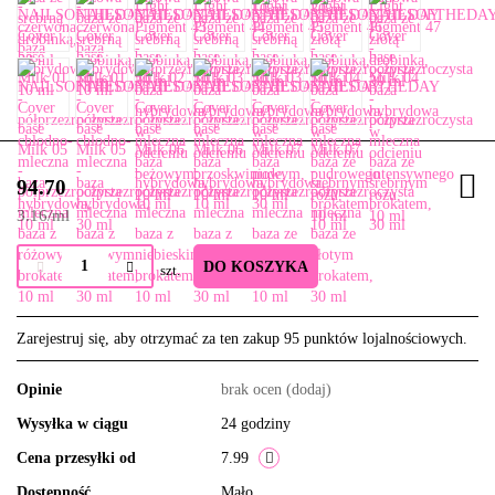
94.70
3.16
/
ml
DO KOSZYKA
szt.
Zarejestruj się, aby otrzymać za ten zakup 95 punktów lojalnościowych.
Opinie
brak ocen
(dodaj)
Wysyłka w ciągu
24 godziny
Cena przesyłki od
7.99
Dostępność
Mało