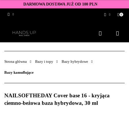
DARMOWA DOSTAWA JUŻ OD 100 PLN
0
Zaloguj się
Zarejestruj się
Dodaj zgłoszenie
Zgody cookies
Strona główna
Bazy i topy
Bazy hybrydowe
Bazy kamuflujące
NAILSOFTHEDAY Cover base 16 - kryjąca
ciemno-beżowa baza hybrydowa, 30 ml