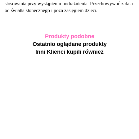
stosowania przy wystąpieniu podrażnienia. Przechowywać z dala
od światła słonecznego i poza zasięgiem dzieci.
Produkty podobne
Ostatnio oglądane produkty
Inni Klienci kupili również
TOUCH
Builder
TOUCH C
liquid 16 -
base Milk
NAILSOFTHEDAY
NAILSOFTHEDAY
biało-
- biała
57.00
Builder gel 08 -
Builder gel 25 - żel
srebrny
broka
53.0
mleczno-biały żel
budujący o
mocny żel z
półprzezro
budujący, 15 ml
intensywnie białym
drobinkami
55.80
93.60
baza