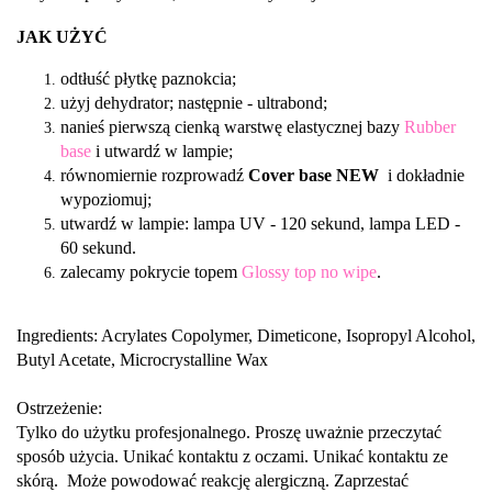
JAK UŻYĆ
odtłuść płytkę paznokcia;
użyj dehydrator; następnie - ultrabond;
nanieś pierwszą cienką warstwę elastycznej bazy
Rubber
base
i utwardź w lampie;
równomiernie rozprowadź
Cover base
NEW
i dokładnie
wypoziomuj;
utwardź w lampie: lampa UV - 120 sekund, lampa LED -
60 sekund.
zalecamy pokrycie topem
Glossy top no wipe
.
Ingredients: Acrylates Copolymer, Dimeticone, Isopropyl Alcohol,
Butyl Acetate,
Microcrystalline Wax
Ostrzeżenie:
Tylko do użytku profesjonalnego. Proszę uważnie przeczytać
sposób użycia. Unikać kontaktu z oczami. Unikać kontaktu ze
skórą. Może powodować reakcję alergiczną. Zaprzestać