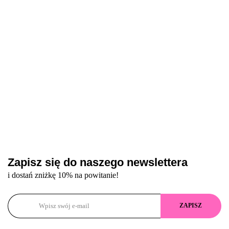
odcieniu, 30 ml
o płynnej
hybrydow
konsystencji,
ml
15 ml
Zapisz się do naszego newslettera
i dostań zniżkę 10% na powitanie!