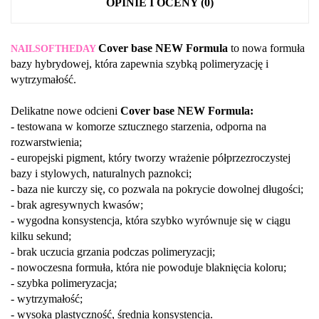
OPINIE I OCENY (0)
Cover base NEW Formula
to nowa formuła
NAILSOFTHEDAY
bazy hybrydowej, która zapewnia szybką polimeryzację i
wytrzymałość.
Delikatne nowe odcieni
Cover base NEW Formula:
- testowana w komorze sztucznego starzenia, odporna na
rozwarstwienia;
- europejski pigment, który tworzy wrażenie półprzezroczystej
bazy i stylowych, naturalnych paznokci;
- baza nie kurczy się, co pozwala na pokrycie dowolnej długości;
- brak agresywnych kwasów;
- wygodna konsystencja, która szybko wyrównuje się w ciągu
kilku sekund;
- brak uczucia grzania podczas polimeryzacji;
- nowoczesna formuła, która nie powoduje blaknięcia koloru;
- szybka polimeryzacja;
- wytrzymałość;
- wysoka plastyczność, średnia konsystencja.