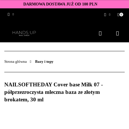
DARMOWA DOSTAWA JUŻ OD 100 PLN
0
Zaloguj się
Zarejestruj się
Dodaj zgłoszenie
Zgody cookies
Strona główna
Bazy i topy
NAILSOFTHEDAY Cover base Milk 07 -
półprzezroczysta mleczna baza ze złotym
brokatem, 30 ml