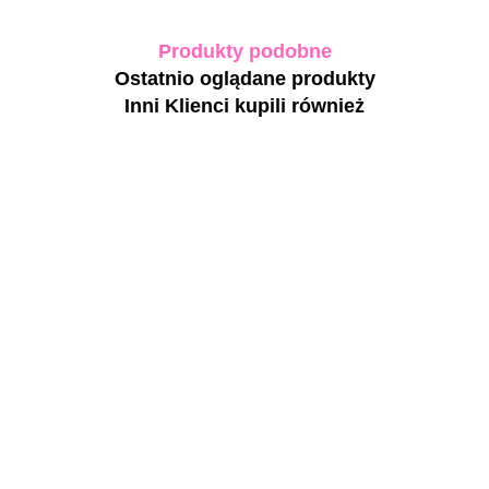
Produkty podobne
Ostatnio oglądane produkty
Inni Klienci kupili również
TOUCH Cover
TOUCH Builder
base Delight -
Gel Brownie -żel
naturalno-beżowa
budujący w
kryjąca baza
53.00
odcieniu
BIBLIOTEKA Cover Base
92.00
hybrydowa, 13
czekoladowego
08 Taupe – kamuflująca baza
ml
beżu, 30 ml
hybrydowa w stonowanym
beżowo-szarym odcieniu, 10
47.30
ml