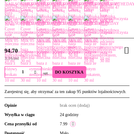
94.70
3.16
/
ml
DO KOSZYKA
szt.
Zarejestruj się, aby otrzymać za ten zakup 95 punktów lojalnościowych.
Opinie
brak ocen
(dodaj)
Wysyłka w ciągu
24 godziny
Cena przesyłki od
7.99
Dostępność
Mało