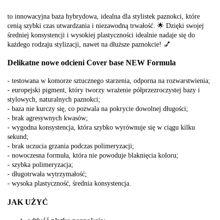
to innowacyjna baza hybrydowa, idealna dla stylistek paznokci, które
cenią szybki czas utwardzania i niezawodną trwałość. 🌟 Dzięki swojej
średniej konsystencji i wysokiej plastyczności idealnie nadaje się do
każdego rodzaju stylizacji, nawet na dłuższe paznokcie! 💅
Delikatne nowe odcieni
Cover base NEW Formula
- testowana w komorze sztucznego starzenia, odporna na rozwarstwienia;
- europejski pigment, który tworzy wrażenie półprzezroczystej bazy i
stylowych, naturalnych paznokci;
- baza nie kurczy się, co pozwala na pokrycie dowolnej długości;
- brak agresywnych kwasów;
- wygodna konsystencja, która szybko wyrównuje się w ciągu kilku
sekund;
- brak uczucia grzania podczas polimeryzacji;
- nowoczesna formuła, która nie powoduje blaknięcia koloru;
- szybka polimeryzacja;
- długotrwała wytrzymałość;
- wysoka plastyczność, średnia konsystencja.
JAK UŻYĆ