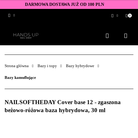
DARMOWA DOSTAWA JUŻ OD 100 PLN
0
Zaloguj się
Zarejestruj się
Dodaj zgłoszenie
Zgody cookies
Strona główna
Bazy i topy
Bazy hybrydowe
Bazy kamuflujące
NAILSOFTHEDAY Cover base 12 - zgaszona
beżowo-różowa baza hybrydowa, 30 ml