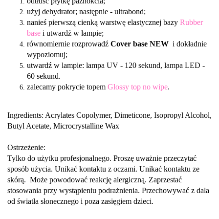
odtłuść płytkę paznokcia;
użyj dehydrator; następnie - ultrabond;
nanieś pierwszą cienką warstwę elastycznej bazy
Rubber
base
i utwardź w lampie;
równomiernie rozprowadź
Cover base
NEW
i dokładnie
wypoziomuj;
utwardź w lampie: lampa UV - 120 sekund, lampa LED -
60 sekund.
zalecamy pokrycie topem
Glossy top no wipe
.
Ingredients: Acrylates Copolymer, Dimeticone, Isopropyl Alcohol,
Butyl Acetate,
Microcrystalline Wax
Ostrzeżenie:
Tylko do użytku profesjonalnego. Proszę uważnie przeczytać
sposób użycia. Unikać kontaktu z oczami. Unikać kontaktu ze
skórą. Może powodować reakcję alergiczną. Zaprzestać
stosowania przy wystąpieniu podrażnienia. Przechowywać z dala
od światła słonecznego i poza zasięgiem dzieci.