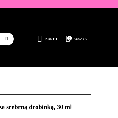
ZDOBIENIA
K
0
KONTO
KOSZYK
Zaloguj się
Zarejestruj się
JEDNORAZOWE
PROMOCJE
PŁYNY
Dodaj zgłoszenie
Zgody cookies
RODUCENCI
KONTAKT
 srebrną drobinką, 30 ml