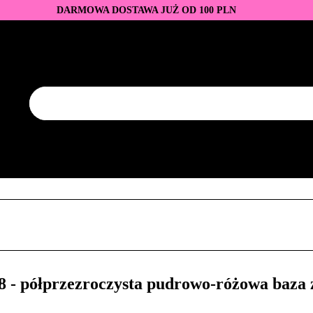
DARMOWA DOSTAWA JUŻ OD 100 PLN
DUKTY
BAZY I TOPY
LAKIERY HYBRYDOWE
AZNOKCI
JEDNORAZOWE
PROMOCJE
PŁYNY
EZY
AKCESORIA
NOWOŚCI
NEW OF THE WEE
KONTAKT
Y
LAKIERY HYBRYDOWE
PRZEDŁUŻANIE PAZNOKCI
FREZY
AKCESORIA
NOWOŚCI
NEW OF THE WEEK
P
półprzezroczysta pudrowo-różowa baza ze