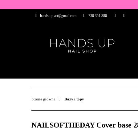
WSZYSTKIE PRO
hands.up.art@gmail.com
730 351 380
PRZEDŁUŻANIE P
PĘDZELKI
FR
PRODUCENCI
WSZYSTKIE PRODUKTY
BAZY I TOP
ZDOBIENIA
PĘDZELKI
Strona główna
Bazy i topy
NAILSOFTHEDAY Cover base 28 - 