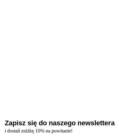
COVER
Builder gel
gel Nude
TOUCH Cover
TOUC
BASE BB
Sand -
-
base Cream -
base 
92.00
#6, 15 ML -
intensywno-
delikatno-
34.80
92.00
półprzezroczysta
półprze
kamuflująca
beżowy żel
beżowy
58.00
nude baza
nud
53.00
9
budująca
budujący,
żel
hybrydowa, 13
hybry
baza
30 ml
budujący,
ml
hybrydowa
30 ml
(intensywny
różowy
nude)
Zapisz się do naszego newslettera
i dostań zniżkę 10% na powitanie!