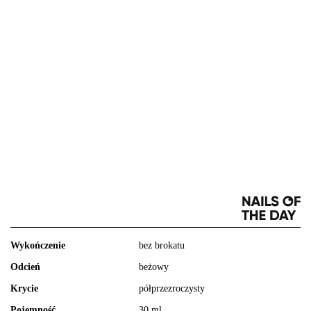
Wykończenie
bez brokatu
Odcień
beżowy
Krycie
półprzezroczysty
Pojemność
30 ml