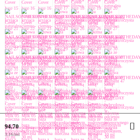
94.70
3.16
/
ml