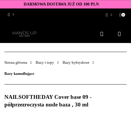
DARMOWA DOSTAWA JUŻ OD 100 PLN
0
Zaloguj się
Zarejestruj się
Dodaj zgłoszenie
Zgody cookies
Strona główna
Bazy i topy
Bazy hybrydowe
Bazy kamuflujące
NAILSOFTHEDAY Cover base 09 -
półprzezroczysta nude baza , 30 ml