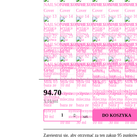
94.70
3.16
/
ml
DO KOSZYKA
szt.
Zarejestruj się, aby otrzymać za ten zakup 95 punktó