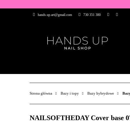
WSZYSTKIE PRO
hands.up.art@gmail.com
730 351 380
PRZEDŁUŻANIE P
PĘDZELKI
FR
PRODUCENCI
WSZYSTKIE PRODUKTY
BAZY I TOP
ZDOBIENIA
PĘDZELKI
Strona główna
Bazy i topy
Bazy hybrydowe
Bazy
NAILSOFTHEDAY Cover base 07 - 