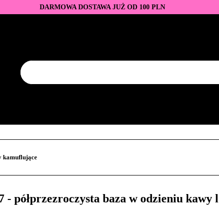
DARMOWA DOSTAWA JUŻ OD 100 PLN
DUKTY
BAZY I TOPY
LAKIERY HYBRYDOWE
AZNOKCI
JEDNORAZOWE
PROMOCJE
PŁYNY
EZY
AKCESORIA
NOWOŚCI
NEW OF THE WEE
KONTAKT
Y
LAKIERY HYBRYDOWE
PRZEDŁUŻANIE PAZNOKCI
FREZY
AKCESORIA
NOWOŚCI
NEW OF THE WEEK
P
 kamuflujące
półprzezroczysta baza w odzieniu kawy la