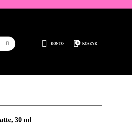
ZDOBIENIA
K
0
KONTO
KOSZYK
Zaloguj się
Zarejestruj się
JEDNORAZOWE
PROMOCJE
PŁYNY
Dodaj zgłoszenie
Zgody cookies
RODUCENCI
KONTAKT
tte, 30 ml