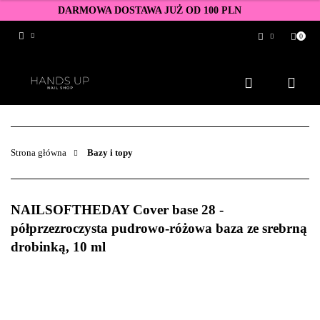
DARMOWA DOSTAWA JUŻ OD 100 PLN
0
Zaloguj się
Zarejestruj się
Dodaj zgłoszenie
Zgody cookies
Strona główna
Bazy i topy
NAILSOFTHEDAY Cover base 28 -
półprzezroczysta pudrowo-różowa baza ze srebrną
drobinką, 10 ml