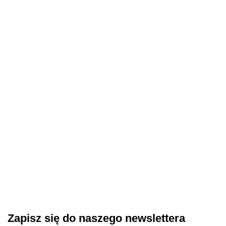
BIBLIOTEKA
BIBLIOTEKA
BIBLIOTEKA
TOUCH Cover
Bottle gel Red
CLEAR TOP
CLEAR TOP
base Gloss 2 -
– czerwony żel
NO UV -
NO UV -
mleczno-różowa
do
błyszczący top
błyszczący top
48.40
44.20
97.80
półprzezroczysta
90.00
wzmocnienia
bez lepkiej
bez lepkiej
baza ze
paznokci, 10
warstwy, bez
warstwy, bez
srebrnym
ml
filtrów UV, 10
filtrów UV, 30
brokatem, 30 ml
ml
ml
Zapisz się do naszego newslettera