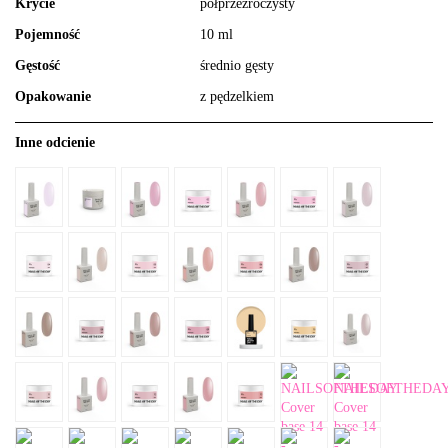
Krycie
półprzezroczysty
Pojemność
10 ml
Gęstość
średnio gęsty
Opakowanie
z pędzelkiem
Inne odcienie