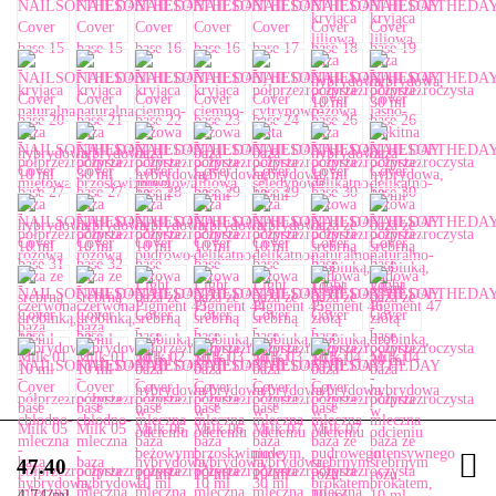
47.40
4.74
/
ml