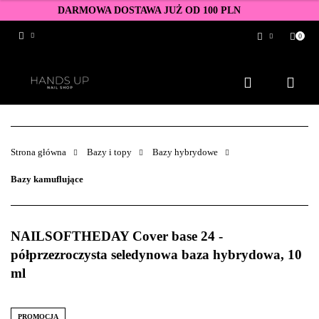
DARMOWA DOSTAWA JUŻ OD 100 PLN
0
Zaloguj się
Zarejestruj się
Dodaj zgłoszenie
Zgody cookies
Strona główna
Bazy i topy
Bazy hybrydowe
Bazy kamuflujące
NAILSOFTHEDAY Cover base 24 -
półprzezroczysta seledynowa baza hybrydowa, 10
ml
PROMOCJA