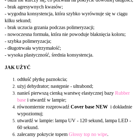
- brak agresywnych kwasów;
- wygodna konsystencja, która szybko wyrównuje się w ciągu
kilku sekund;
- brak uczucia grzania podczas polimeryzacji;
- nowoczesna formuła, która nie powoduje blaknięcia koloru;
- szybka polimeryzacja;
- długotrwała wytrzymałość;
- wysoka plastyczność, średnia konsystencja.
JAK UŻYĆ
odtłuść płytkę paznokcia;
użyj dehydrator; następnie - ultrabond;
nanieś pierwszą cienką warstwę elastycznej bazy
Rubber
base
i utwardź w lampie;
równomiernie rozprowadź
Cover base
NEW
i dokładnie
wypoziomuj;
utwardź w lampie: lampa UV - 120 sekund, lampa LED -
60 sekund.
zalecamy pokrycie topem
Glossy top no wipe
.