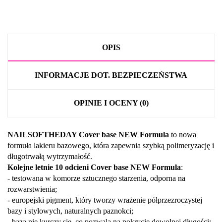
OPIS
INFORMACJE DOT. BEZPIECZEŃSTWA
OPINIE I OCENY (0)
NAILSOFTHEDAY Cover base NEW Formula
to nowa
formuła lakieru bazowego, która zapewnia szybką polimeryzację i
długotrwałą wytrzymałość.
Kolejne letnie 10 odcieni Cover base NEW Formula
:
- testowana w komorze sztucznego starzenia, odporna na
rozwarstwienia;
- europejski pigment, który tworzy wrażenie półprzezroczystej
bazy i stylowych, naturalnych paznokci;
- baza nie kurczy się, co pozwala na pokrycie dowolnej długości;