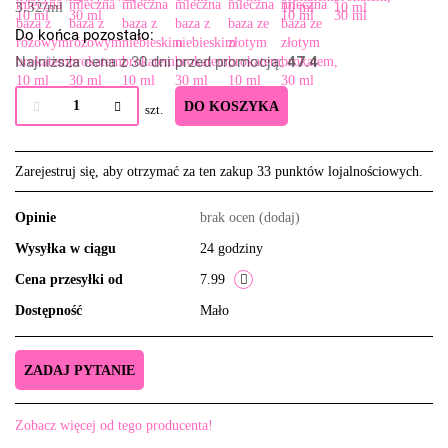
3.32
/
ml
Do końca pozostało:
Najniższa cena z 30 dni przed promocją:
47.4
DO KOSZYKA
szt.
Zarejestruj się, aby otrzymać za ten zakup 33 punktów lojalnościowych.
Opinie
brak ocen
(dodaj)
Wysyłka w ciągu
24 godziny
Cena przesyłki od
7.99
Dostępność
Mało
ZADAJ PYTANIE
Zobacz więcej od tego producenta!