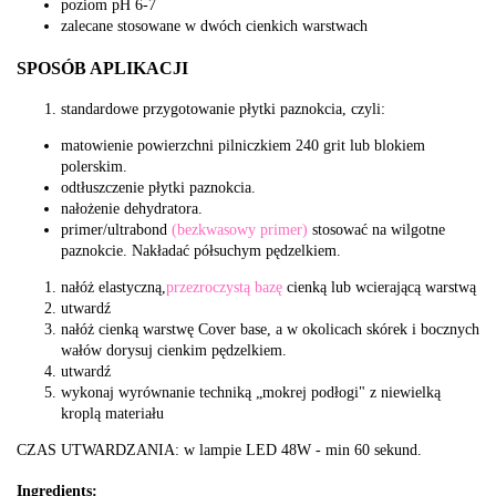
poziom pH 6-7
zalecane stosowane w dwóch cienkich warstwach
SPOSÓB APLIKACJI
standardowe przygotowanie płytki paznokcia, czyli:
matowienie powierzchni pilniczkiem 240 grit lub blokiem
polerskim.
odtłuszczenie płytki paznokcia.
nałożenie dehydratora.
primer/ultrabond
(bezkwasowy primer)
stosować na wilgotne
paznokcie. Nakładać półsuchym pędzelkiem.
nałóż elastyczną,
przezroczystą bazę
cienką lub wcierającą warstwą
utwardź
nałóż cienką warstwę Cover base, a w okolicach skórek i bocznych
wałów dorysuj cienkim pędzelkiem.
utwardź
wykonaj wyrównanie techniką „mokrej podłogi" z niewielką
kroplą materiału
CZAS UTWARDZANIA: w lampie LED 48W - min 60 sekund.
Ingredients: