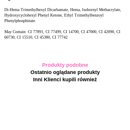
Di-Hema Trimethylhexyl Dicarbamate, Hema, Isobornyl Methacrylate,
Hydroxycyclohexyl Phenyl Ketone, Ethyl Trimethylbenzoyl
Phenylphosphinate.
May Contain: CI 77891, CI 77499, CI 14700, CI 47000, CI 42090, CI
60730, CI 15510, CI 45380, CI 77742
Produkty podobne
Ostatnio oglądane produkty
Inni Klienci kupili również
TOUCH
TOUCH
Hard gel