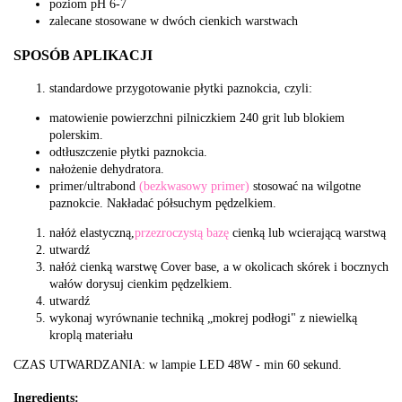
poziom pH 6-7
zalecane stosowane w dwóch cienkich warstwach
SPOSÓB APLIKACJI
standardowe przygotowanie płytki paznokcia, czyli:
matowienie powierzchni pilniczkiem 240 grit lub blokiem
polerskim.
odtłuszczenie płytki paznokcia.
nałożenie dehydratora.
primer/ultrabond
(bezkwasowy primer)
stosować na wilgotne
paznokcie. Nakładać półsuchym pędzelkiem.
nałóż elastyczną,
przezroczystą bazę
cienką lub wcierającą warstwą
utwardź
nałóż cienką warstwę Cover base, a w okolicach skórek i bocznych
wałów dorysuj cienkim pędzelkiem.
utwardź
wykonaj wyrównanie techniką „mokrej podłogi" z niewielką
kroplą materiału
CZAS UTWARDZANIA: w lampie LED 48W - min 60 sekund.
Ingredients: