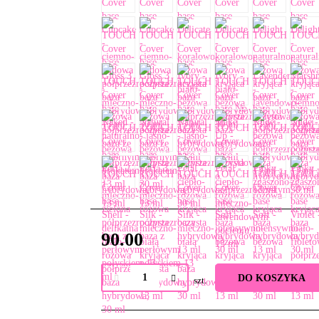
90.00
DO KOSZYKA
szt.