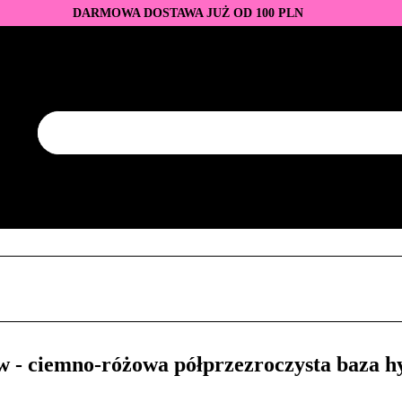
DARMOWA DOSTAWA JUŻ OD 100 PLN
DUKTY
BAZY I TOPY
LAKIERY HYBRYDOWE
AZNOKCI
JEDNORAZOWE
PROMOCJE
PŁYNY
EZY
AKCESORIA
NOWOŚCI
NEW OF THE WEE
KONTAKT
Y
LAKIERY HYBRYDOWE
PRZEDŁUŻANIE PAZNOKCI
FREZY
AKCESORIA
NOWOŚCI
NEW OF THE WEEK
P
- ciemno-różowa półprzezroczysta baza h