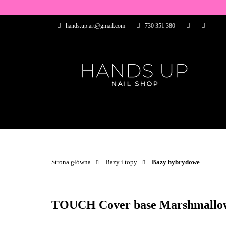
WSZYSTKIE PRO
hands.up.art@gmail.com
730 351 380
PRZEDŁUŻANIE P
PĘDZELKI
FR
PRODUCENCI
WSZYSTKIE PRODUKTY
BAZY I TOP
ZDOBIENIA
PĘDZELKI
Strona główna
Bazy i topy
Bazy hybrydowe
TOUCH Cover base Marshmallow 