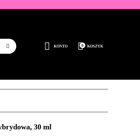
ZDOBIENIA
K
0
KONTO
KOSZYK
Zaloguj się
Zarejestruj się
JEDNORAZOWE
PROMOCJE
PŁYNY
Dodaj zgłoszenie
Zgody cookies
RODUCENCI
KONTAKT
ybrydowa, 30 ml