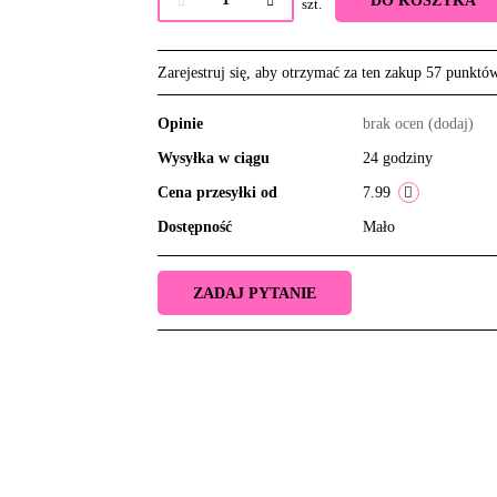
DO KOSZYKA
szt.
Zarejestruj się, aby otrzymać za ten zakup 57 punktó
Opinie
brak ocen
(dodaj)
Wysyłka w ciągu
24 godziny
Cena przesyłki od
7.99
Dostępność
Mało
ZADAJ PYTANIE