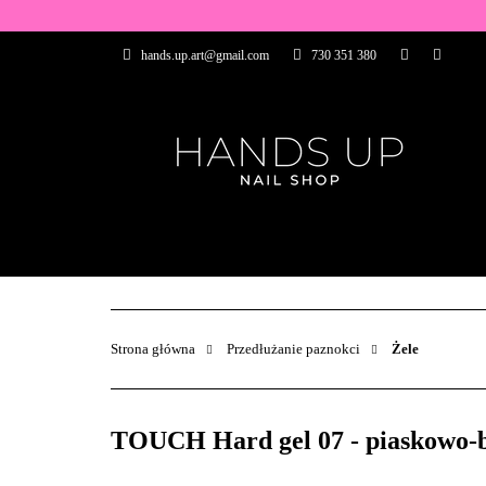
WSZYSTKIE PRO
hands.up.art@gmail.com
730 351 380
PRZEDŁUŻANIE P
PĘDZELKI
FR
PRODUCENCI
WSZYSTKIE PRODUKTY
BAZY I TOP
ZDOBIENIA
PĘDZELKI
Strona główna
Przedłużanie paznokci
Żele
TOUCH Hard gel 07 - piaskowo-b