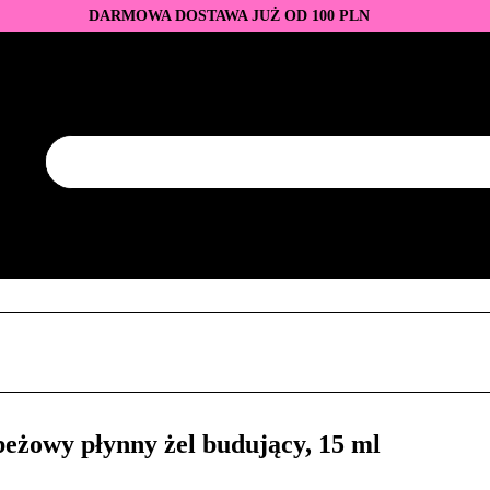
DARMOWA DOSTAWA JUŻ OD 100 PLN
DUKTY
BAZY I TOPY
LAKIERY HYBRYDOWE
AZNOKCI
JEDNORAZOWE
PROMOCJE
PŁYNY
EZY
AKCESORIA
NOWOŚCI
NEW OF THE WEE
KONTAKT
Y
LAKIERY HYBRYDOWE
PRZEDŁUŻANIE PAZNOKCI
FREZY
AKCESORIA
NOWOŚCI
NEW OF THE WEEK
P
eżowy płynny żel budujący, 15 ml