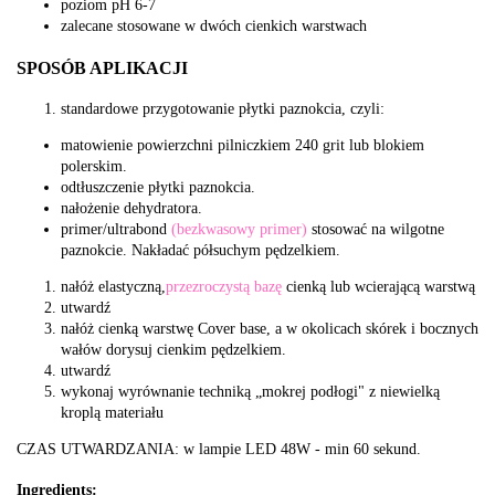
poziom pH 6-7
zalecane stosowane w dwóch cienkich warstwach
SPOSÓB APLIKACJI
standardowe przygotowanie płytki paznokcia, czyli:
matowienie powierzchni pilniczkiem 240 grit lub blokiem
polerskim.
odtłuszczenie płytki paznokcia.
nałożenie dehydratora.
primer/ultrabond
(bezkwasowy primer)
stosować na wilgotne
paznokcie. Nakładać półsuchym pędzelkiem.
nałóż elastyczną,
przezroczystą bazę
cienką lub wcierającą warstwą
utwardź
nałóż cienką warstwę Cover base, a w okolicach skórek i bocznych
wałów dorysuj cienkim pędzelkiem.
utwardź
wykonaj wyrównanie techniką „mokrej podłogi" z niewielką
kroplą materiału
CZAS UTWARDZANIA: w lampie LED 48W - min 60 sekund.
Ingredients: