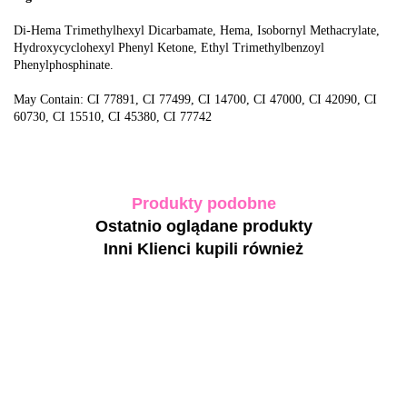
Di-Hema Trimethylhexyl Dicarbamate, Hema, Isobornyl Methacrylate,
Hydroxycyclohexyl Phenyl Ketone, Ethyl Trimethylbenzoyl
Phenylphosphinate.
May Contain: CI 77891, CI 77499, CI 14700, CI 47000, CI 42090, CI
60730, CI 15510, CI 45380, CI 77742
Produkty podobne
Ostatnio oglądane produkty
Inni Klienci kupili również
-30%
TOUCH
TOUCH
Builder
Builder